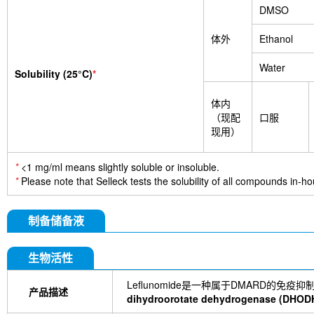
DMSO
体外
Ethanol
Water
Solubility (25°C)
*
体内
（现配
口服
现用）
*
<1 mg/ml means slightly soluble or insoluble.
*
Please note that Selleck tests the solubility of all compounds in-hou
制备储备液
生物活性
Leflunomide是一种属于DMARD的免
产品描述
dihydroorotate dehydrogenase (DHOD