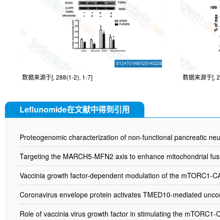
数据来源于[, 288(1-2), 1-7]
数据来源于[, 288
Leflunomide在文献中得到引用
Proteogenomic characterization of non-functional pancreatic neu
Targeting the MARCH5-MFN2 axis to enhance mitochondrial fusion
Vaccinia growth factor-dependent modulation of the mTORC1-CAD 
Coronavirus envelope protein activates TMED10-mediated unconv
Role of vaccinia virus growth factor in stimulating the mTORC1-C