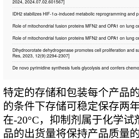
2024, 2024.07.02.601567]
IDH2 stabilizes HIF-1α-induced metabolic reprogramming and p
Role of mitochondrial fusion proteins MFN2 and OPA1 on lung ce
Role of mitochondrial fusion proteins MFN2 and OPA1 on lung ce
Dihydroorotate dehydrogenase promotes cell proliferation and s
Res, 2023, 12(9):2294-2307]
De novo pyrimidine synthesis fuels glycolysis and confers chem
特定的存储和包装每个产品的信
的条件下存储可稳定保存两
在-20°C，抑制剂属于化
品的出货量将保持产品质量