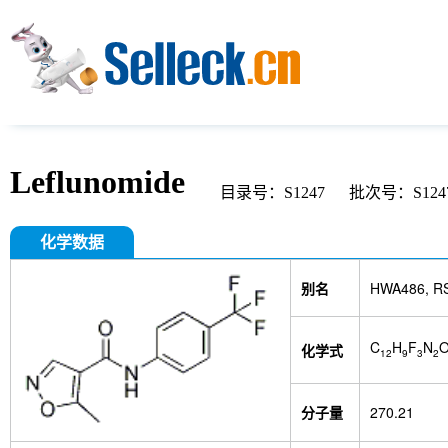
Leflunomide
目录号：S1247
批次号：S1247
化学数据
别名
HWA486, RS
C
H
F
N
化学式
12
9
3
2
分子量
270.21