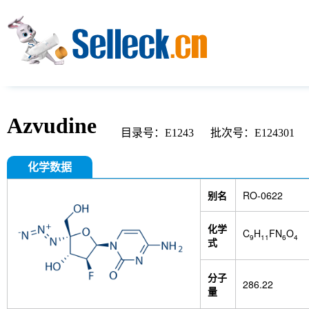
Azvudine
目录号：E1243
批次号：E124301
化学数据
别名
RO-0622
化学
C
H
FN
O
9
11
6
4
式
分子
286.22
量