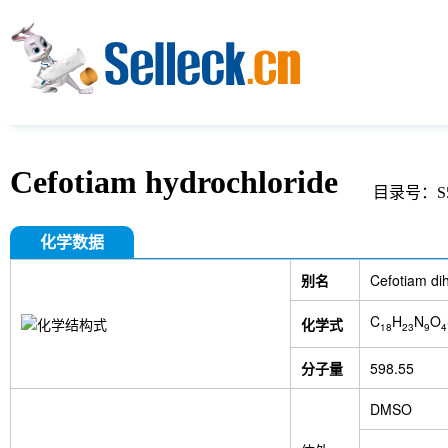
Cefotiam hydrochloride
目录号：S5
化学数据
别名
Cefotiam di
C
H
N
O
化学式
18
23
9
4
分子量
598.55
DMSO