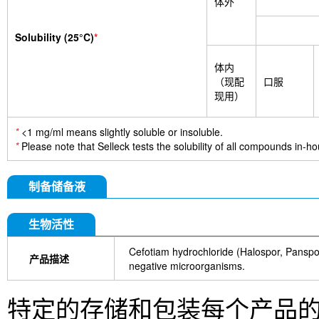
体外
Solubility (25°C)
*
体内
（现配
口服
现用）
*
<1 mg/ml means slightly soluble or insoluble.
*
Please note that Selleck tests the solubility of all compounds in-hou
制备储备液
生物活性
Cefotiam hydrochloride (Halospor, Panspor
产品描述
negative microorganisms.
特定的存储和包装每个产品的信