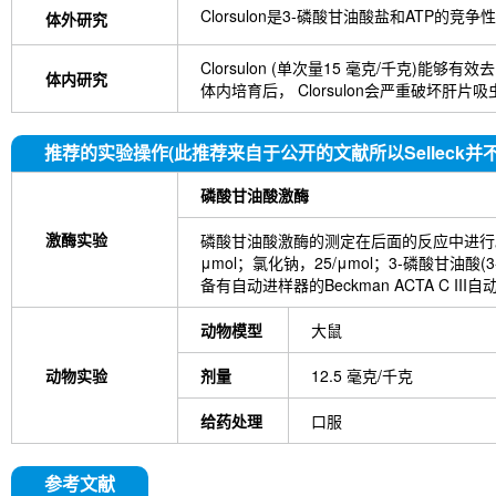
Clorsulon是3-磷酸甘油酸盐和ATP的竞
体外研究
Clorsulon (单次量15 毫克/千克)
体内研究
体内培育后， Clorsulon会严重破坏肝
推荐的实验操作(此推荐来自于公开的文献所以Selleck并
磷酸甘油酸激酶
激酶实验
磷酸甘油酸激酶的测定在后面的反应中进行。0.5毫升反
μmol；氯化钠，25/μmol；3-磷酸甘油酸(
备有自动进样器的Beckman ACTA C 
动物模型
大鼠
动物实验
剂量
12.5 毫克/千克
给药处理
口服
参考文献