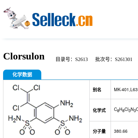
Clorsulon
目录号：S2613
批次号：S261301
化学数据
别名
MK-401,L63
C
H
Cl
N
化学式
8
8
3
3
分子量
380.66