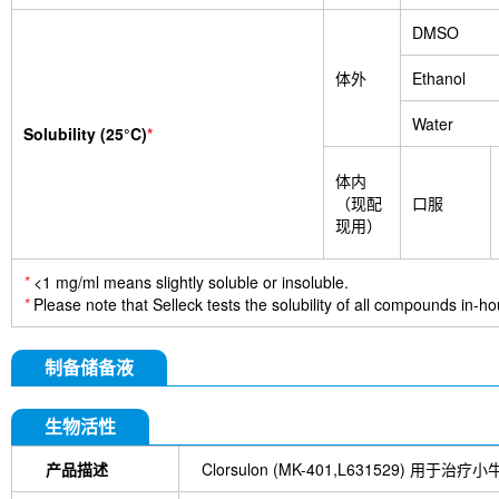
DMSO
体外
Ethanol
Water
Solubility (25°C)
*
体内
（现配
口服
现用）
*
<1 mg/ml means slightly soluble or insoluble.
*
Please note that Selleck tests the solubility of all compounds in-hou
制备储备液
生物活性
产品描述
Clorsulon (MK-401,L631529) 