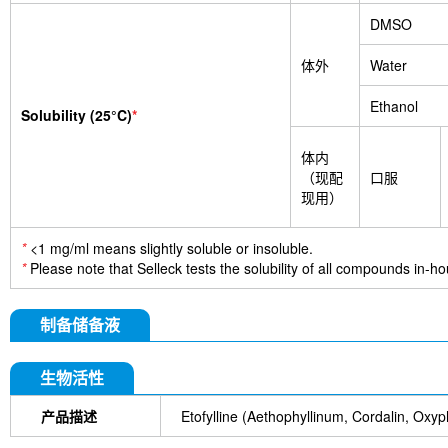
DMSO
体外
Water
Ethanol
Solubility (25°C)
*
体内
（现配
口服
现用）
*
<1 mg/ml means slightly soluble or insoluble.
*
Please note that Selleck tests the solubility of all compounds in-hou
制备储备液
生物活性
产品描述
Etofylline (Aethophyllinum, Cord