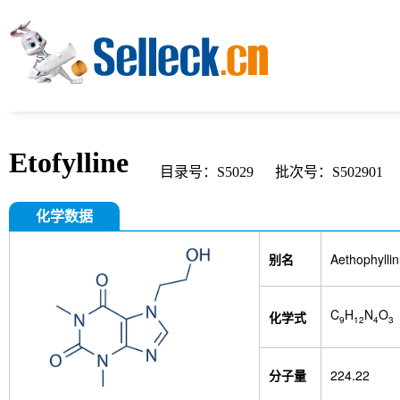
Etofylline
目录号：S5029
批次号：S502901
化学数据
别名
Aethophyllin
C
H
N
O
化学式
9
12
4
3
分子量
224.22