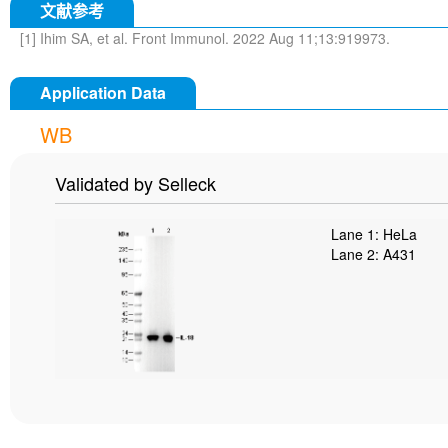
文献参考
[1] Ihim SA, et al. Front Immunol. 2022 Aug 11;13:919973.
Application Data
WB
Validated by Selleck
Lane 1: HeLa
Lane 2: A431