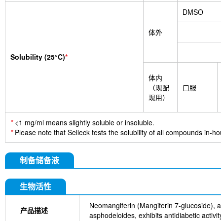
DMSO
体外
Solubility (25°C)
*
体内
（现配
口服
现用）
*
<1 mg/ml means slightly soluble or insoluble.
*
Please note that Selleck tests the solubility of all compounds in-hou
制备储备液
生物活性
Neomangiferin (Mangiferin 7-glucoside), 
产品描述
asphodeloides, exhibits antidiabetic activi