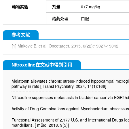
动物实验
剂量
0±7 mg/kg
给药处理
口服
参考文献
[1] Mirković B, et al. Oncotarget. 2015, 6(22):19027-19042.
Nitroxoline在文献中得到引用
Melatonin alleviates chronic stress-induced hippocampal microgl
pathway in rats [ Transl Psychiatry, 2024, 14(1):166]
Nitroxoline suppresses metastasis in bladder cancer via EGR1/
Activity of Drug Combinations against Mycobacterium abscessus
Functional Assessment of 2,177 U.S. and International Drugs Ide
mandrillaris. [ mBio, 2018, 9(5)]