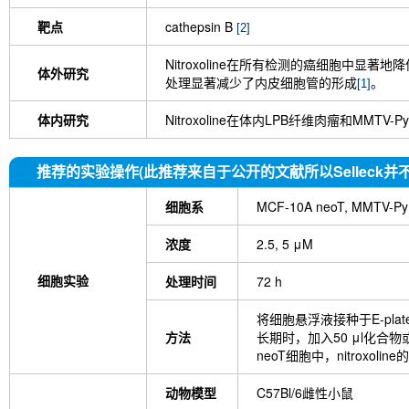
靶点
cathepsin B
[2]
Nitroxoline在所有检测的癌细胞中显著
体外研究
处理显著减少了内皮细胞管的形成
。
[1]
体内研究
Nitroxoline在体内LPB纤维肉瘤和M
推荐的实验操作(此推荐来自于公开的文献所以Selleck并
细胞系
MCF-10A neoT, MM
浓度
2.5, 5 μM
细胞实验
处理时间
72 h
将细胞悬浮液接种于E-plate
方法
长期时，加入50 μl化合物或
neoT细胞中，nitroxoli
动物模型
C57Bl/6雌性小鼠