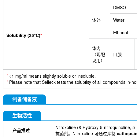
DMSO
体外
Water
Ethanol
Solubility (25°C)
*
体内
（现配
口服
现用）
*
<1 mg/ml means slightly soluble or insoluble.
*
Please note that Selleck tests the solubility of all compounds in-hou
制备储备液
生物活性
Nitroxoline (8-Hydroxy-5-nitroquin
产品描述
抗菌剂。Nitroxoline 可通过抑制
cathepsi