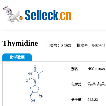
Thymidine
目录号：S4803
批次号：S480302
化学数据
别名
NSC 21548, 
C
H
N
O
化学式
10
14
2
5
分子量
242.23