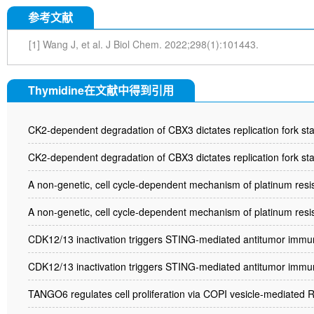
参考文献
[1] Wang J, et al. J Biol Chem. 2022;298(1):101443.
Thymidine在文献中得到引用
CK2-dependent degradation of CBX3 dictates replication fork sta
CK2-dependent degradation of CBX3 dictates replication fork sta
A non-genetic, cell cycle-dependent mechanism of platinum resi
A non-genetic, cell cycle-dependent mechanism of platinum resi
CDK12/13 inactivation triggers STING-mediated antitumor immunit
CDK12/13 inactivation triggers STING-mediated antitumor immunity
TANGO6 regulates cell proliferation via COPI vesicle-mediated