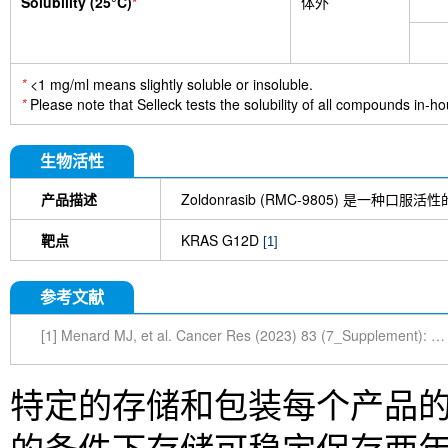
Solubility (25°C)
*
体外
*
<1 mg/ml means slightly soluble or insoluble.
*
Please note that Selleck tests the solubility of all compounds in-hou
生物活性
产品描述
Zoldonrasib (RMC-9805) 是一种口服活
靶点
KRAS G12D
[1]
参考文献
[1] Menard MJ, et al. Cancer Res (2023) 83 (7_Supplement): 3475.
特定的存储和包装每个产品的信