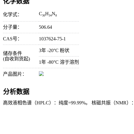
化学数据
C
H
N
化学式：
30
34
8
分子量：
506.64
CAS号：
1037624-75-1
3年 -20°C 粉状
储存条件
(自收到货起)
1年 -80°C 溶于溶剂
产品图片：
分析数据
高效液相色谱（HPLC）：纯度=99.99%。 核磁共振（NMR