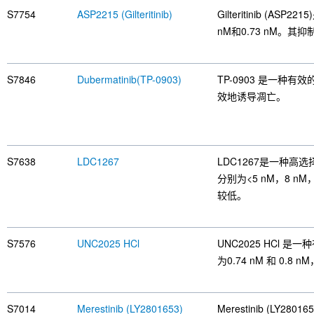
S7754
ASP2215 (Gilteritinib)
Gilteritinib (ASP2
nM和0.73 nM。其抑
S7846
Dubermatinib(TP-0903)
TP-0903 是一种有
效地诱导凋亡。
S7638
LDC1267
LDC1267是一种高选
分别为<5 nM，8 nM，
较低。
S7576
UNC2025 HCl
UNC2025 HCl 
为0.74 nM 和 0.8
S7014
Merestinib (LY2801653)
Merestinib (LY