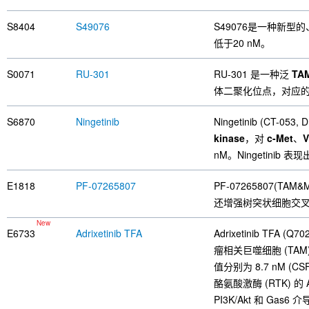
S8404
S49076
S49076是一种新型
低于20 nM。
S0071
RU-301
RU-301 是一种泛
TAM
体二聚化位点，对应的Kd
S6870
Ningetinib
Ningetinib (CT-
kinase
，对
c-Met
、
nM。Ningetinib
E1818
PF-07265807
PF-07265807(TAM&M
还增强树突状细胞交叉引
New
E6733
Adrixetinib TFA
Adrixetinib T
瘤相关巨噬细胞 (TAM
值分别为 8.7 nM (CS
酪氨酸激酶 (RTK)
PI3K/Akt 和 G