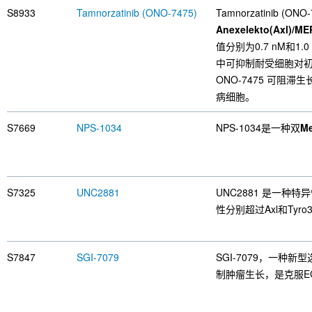
S8933
Tamnorzatinib (ONO-7475)
Tamnorzatinib
Anexelekto(Axl)/MER
值分别为0.7 nM和1.
中可抑制耐受细胞对初
ONO-7475 可阻
病细胞。
S7669
NPS-1034
NPS-1034是一种双
Me
S7325
UNC2881
UNC2881 是一种特
性分别超过Axl和Tyr
S7847
SGI-7079
SGI-7079，一种新
制肿瘤生长，是克服E