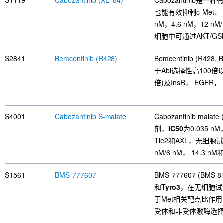
S1119
Cabozantinib (XL184)
Cabozantinib是一
也能有效抑制c-Met、 Re
nM，4.6 nM，12 nM/
细胞中可通过AKT/GS
S2841
Bemcentinib (R428)
Bemcentinib (R428
于Abl选择性高100倍
倍)及InsR， EGFR
S4001
Cabozantinib S-malate
Cabozantinib mal
剂，
IC50
为0.035 nM，
Tie2和AXL，无细胞
nM/6 nM， 14.3 nM
S1561
BMS-777607
BMS-777607 (B
和
Tyro3
，在无细胞试
于Met相关靶点比作用于
受体和非受体激酶选择