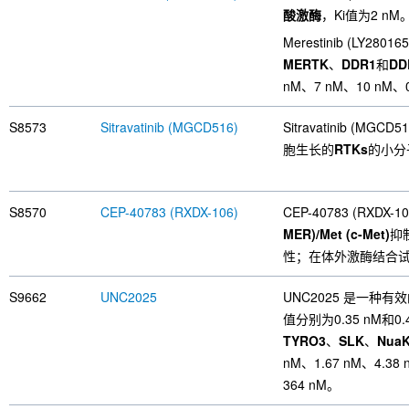
酸激酶
，Ki值为2 nM。
Merestinib (LY280
MERTK
、
DDR1
和
DD
nM、7 nM、10 nM、0
S8573
Sitravatinib (MGCD516)
Sitravatinib (
胞生长的
RTKs
的小分子
S8570
CEP-40783 (RXDX-106)
CEP-40783 (RX
MER)/Met (c-Met)
抑
性；在体外激酶结合试验中
S9662
UNC2025
UNC2025 是一种
值分别为0.35 nM和0.
TYRO3
、
SLK
、
Nua
nM、1.67 nM、4.38 
364 nM。