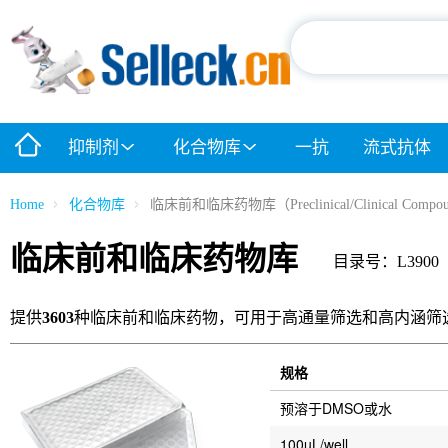
抑制剂
化合物库
一抗
流式抗体
Home
化合物库
临床前和临床药物库（Preclinical/Clinical Compoun
临床前和临床药物库
目录号：L3900
提供
3603
种临床前和临床药物，可用于高通量筛选和高内涵筛
规格
预溶于DMSO或水
100uL/well