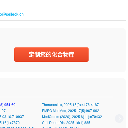
fo@selleck.cn
定制您的化合物库
(8):954-60
Theranostics, 2025 15(9):4176-4187
-27.
EMBO Mol Med, 2025 17(5):967-992
26.03.10.710937
MedComm (2020), 2025 6(11):e70432
5 16(1):7870
Cell Death Dis, 2025 16(1):885