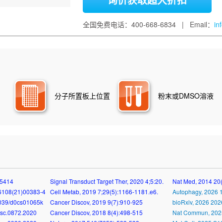
全国免费电话：400-668-6834 | Email：
in
分子所置板上位置
粉末或DMSO溶液
15414
Signal Transduct Target Ther, 2020 4;5:20.
Nat Med, 2014 20
-6108(21)00383-4
Cell Metab, 2019 7;29(5):1166-1181.e6.
Autophagy, 2026 1
039/d0cs01065k
Cancer Discov, 2019 9(7):910-925
bioRxiv, 2026 20
isc.0872.2020
Cancer Discov, 2018 8(4):498-515
Nat Commun, 202