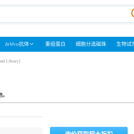
InVivo
抗体
重组蛋白
细胞分选磁珠
生物试
d Library）
选。
询价获取超大折扣