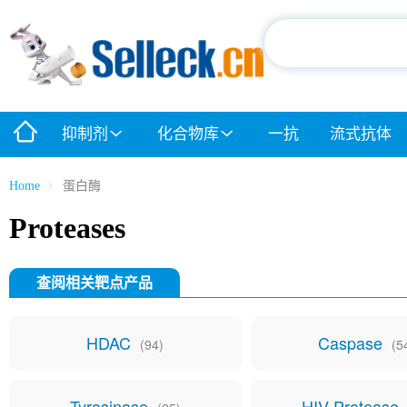
抑制剂
化合物库
一抗
流式抗体
Home
蛋白酶
Proteases
查阅相关靶点产品
HDAC
Caspase
(94)
(5
Tyrosinase
HIV Protease