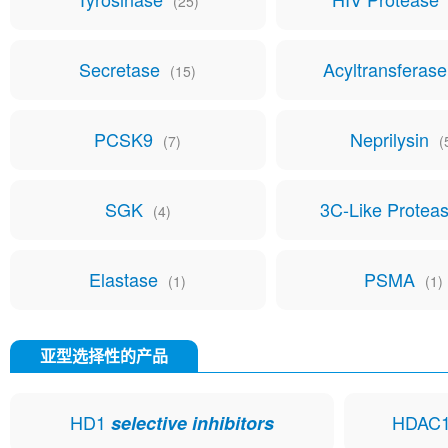
(25)
Secretase
Acyltransferas
(15)
PCSK9
Neprilysin
(7)
(
SGK
3C-Like Protea
(4)
Elastase
PSMA
(1)
(1)
亚型选择性的产品
HD1
HDAC
selective inhibitors