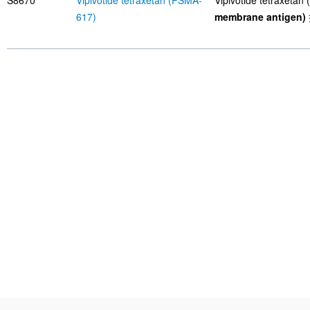
S8670
Vipivotide tetraxetan (PSMA-
Vipivotide tetrax
617)
membrane antigen)