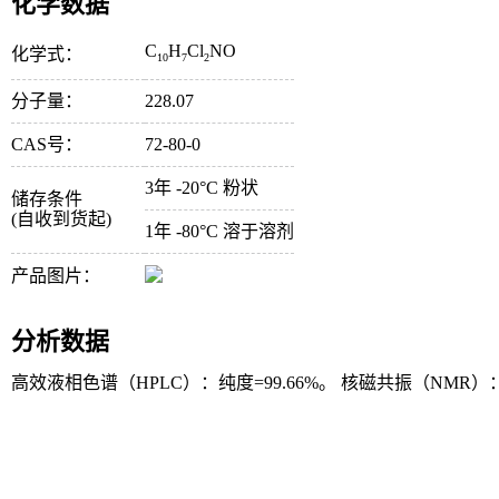
化学数据
C
H
Cl
NO
化学式：
10
7
2
分子量：
228.07
CAS号：
72-80-0
3年 -20°C 粉状
储存条件
(自收到货起)
1年 -80°C 溶于溶剂
产品图片：
分析数据
高效液相色谱（HPLC）：纯度=99.66%。 核磁共振（NMR