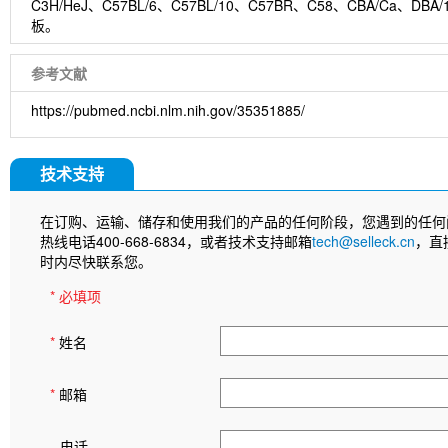
C3H/HeJ、C57BL/6、C57BL/10、C57BR、C58、CBA/
板。
参考文献
https://pubmed.ncbi.nlm.nih.gov/35351885/
技术支持
在订购、运输、储存和使用我们的产品的任何阶段，您遇到的任何
热线电话400-668-6834，或者技术支持邮箱
tech@selleck.cn
，直
时内尽快联系您。
* 必填项
*
姓名
*
邮箱
电话