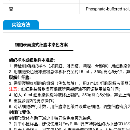
否
Phosphate-buffered solu
实验方法
细胞表面流式细胞术染色方案
组织样本或细胞样本准备:
1. 待检测的组织样本（如脾脏、淋巴结、胸腺、骨髓等）用细胞
2. 用细胞染色缓冲液将总体积补充至约15 mL，350g离心5分钟，
裂解红细胞:
3. 需要裂解红细胞的组织（例如脾脏），用3 mL红细胞裂解液重
注意：
红细胞裂解步骤可根据所用裂解液不同调整用量及时间；
4. 加入10 mL细胞染色缓冲液终止裂解。350g离心5分钟，弃去上
5. 重复步骤2的洗涤操作；
6. 对活细胞进行计数，用细胞染色缓冲液重悬细胞，调整细胞密度为5–10×
封闭Fc受体:
封闭Fc受体有助于减少非特异性免疫荧光染色。
7. 对于小鼠样品，建议使用对FcγR III/II具有特异性的抗小鼠CD16
8. 对于人源样品，可在每100 μL细胞悬液中加入5 μL人Fc