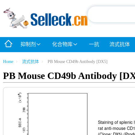
抑制剂
化合物库
一抗
流式抗体
Home
流式抗体
PB Mouse CD49b Antibody [DX5]
PB Mouse CD49b Antibody [DX
Staining of spleni
rat anti-mouse CD
(Clone: DX5) (Prod