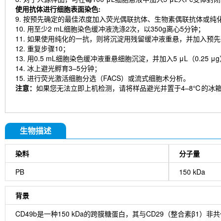
使用抗体进行细胞表面染色:
9. 按预先确定的最佳浓度加入荧光偶联抗体、生物素偶联抗体或纯化的一抗（
10. 用至少2 mL细胞染色缓冲液洗涤2次，以350g离心5分钟；
11. 如果使用纯化的一抗，则将沉淀用残留缓冲液重悬，并加入预先
12. 重复步骤10；
13. 用0.5 mL细胞染色缓冲液重悬细胞沉淀，并加入5 μL（0.2
14. 冰上避光孵育3–5分钟；
15. 进行荧光激活细胞分选（FACS）或流式细胞术分析。
注意：
如果您无法立即上机检测，请将样品避光并置于4–8℃的冰
生物描述
染料
分子量
PB
150 kDa
背景
CD49b是一种150 kDa的跨膜糖蛋白，其与CD29（整合素β1）