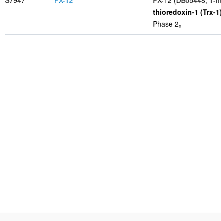
S7947
PX-12
PX-12 (DB05448, 1-m
thioredoxin-1 (Trx-1
Phase 2。