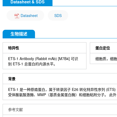
Datasheet & SDS
2. 将切片在 3% 过氧化氢中孵育 10 分钟。
2. 滴加稀释后的荧光二抗，
避光
4°C 孵育 1~2 h。
3. 用 dH2O 清洗切片两次，每次 5 分钟。
3. 吸走二抗，PBST 摇洗 3 次，每次 5 min。
4. 在洗涤缓冲液中洗涤切片 5 分钟。
4. 滴加稀释后的 DAPI，室温
避光
孵育 5~10 min。
Datasheet
SDS
5. 用 100–400 µl 封闭液在室温下封闭每个切片 1 小时。
5. PBST 中摇洗 3 次，每次 5 分钟。
6. 除去封闭液，并向每个切片中添加 100–400 µl 一抗稀释液。 4°
7. 去除抗体溶液，用洗涤缓冲液洗涤切片 3 次，每次 5 分钟。
封片
生物描述
8. 用 1-3 滴所需的 HRPA 覆盖切片。 在加湿室中室温孵育 30 分钟
1. 抗荧光淬灭封片剂封片。
9. 用洗涤缓冲液洗涤切片 3 次，每次 5 分钟。
2. 干燥玻片，将玻片置于室温下避光过夜。
10. 使用前将 DAB 显色剂浓缩液加入 DAB 稀释液中并充分混合。
3. 将载玻片放入玻片盒中 4°C 避光保存。
特异性
蛋白定位
11. 在每个切片上涂抹 100–400 µl DAB 并密切监测。 1-10
12. 将载玻片浸入 dH2O 中。
ETS-1 Antibody (Rabbit mAb) [M7B4] 可识
细胞质，细
13. 如果需要，用苏木精复染切片。
别 ETS-1 总蛋白的内源水平。
14. 用 dH2O 清洗切片两次，每次 5 分钟。
15. 切片脱水：95%乙醇孵育切片两次，每次 10 秒； 在 100%
16. 用盖玻片和封固剂封固切片。
背景
ETS-1 是一种原癌蛋白，属于转录因子 E26 转化特异性序列 (
受体酪氨酸激酶、MMP（基质金属蛋白酶）和细胞粘附分子。 此外，
参考文献