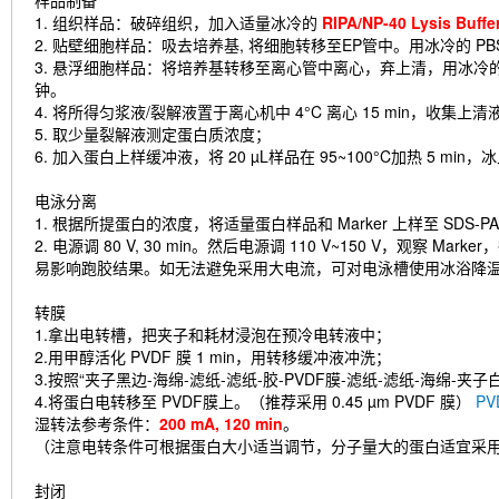
样品制备
1. 组织样品：破碎组织，加入适量冰冷的
RIPA/NP-40 Lysis B
2. 贴壁细胞样品：吸去培养基, 将细胞转移至EP管中。用冰冷的 PB
3. 悬浮细胞样品：将培养基转移至离心管中离心，弃上清，用冰冷的 
钟。
4. 将所得匀浆液/裂解液置于离心机中 4°C 离心 15 min，收集上清
5. 取少量裂解液测定蛋白质浓度；
6. 加入蛋白上样缓冲液，将 20 µL样品在 95~100°C加热 5 min
电泳分离
1. 根据所提蛋白的浓度，将适量蛋白样品和 Marker 上样至 SDS
2. 电源调 80 V, 30 min。然后电源调 110 V~150 V，
易影响跑胶结果。如无法避免采用大电流，可对电泳槽使用冰浴降
转膜
1.拿出电转槽，把夹子和耗材浸泡在预冷电转液中；
2.用甲醇活化 PVDF 膜 1 min，用转移缓冲液冲洗；
3.按照“夹子黑边-海绵-滤纸-滤纸-胶-PVDF膜-滤纸-滤纸-海绵-夹
4.将蛋白电转移至 PVDF膜上。（推荐采用 0.45 µm PVDF 膜）
P
湿转法参考条件：
200 mA, 120 min
。
（注意电转条件可根据蛋白大小适当调节，分子量大的蛋白适宜采
封闭