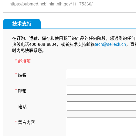
https://pubmed.ncbi.nlm.nih.gov/11175360/
技术支持
在订购、运输、储存和使用我们的产品的任何阶段，您遇到的任何
热线电话400-668-6834，或者技术支持邮箱
tech@selleck.cn
，直
时内尽快联系您。
* 必填项
*
姓名
*
邮箱
电话
*
留言内容