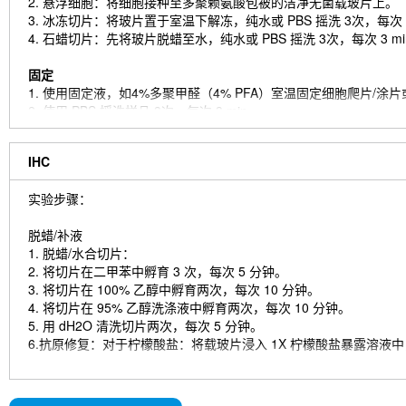
2. 悬浮细胞：将细胞接种至多聚赖氨酸包被的洁净无菌载玻片上。
3. 冰冻切片：将玻片置于室温下解冻，纯水或 PBS 摇洗 3次，每次 3
4. 石蜡切片：先将玻片脱蜡至水，纯水或 PBS 摇洗 3次，每次 3 
固定
1. 使用固定液，如4%多聚甲醛（4% PFA）室温固定细胞爬片/涂片或组
2. 使用 PBS 摇洗样品 3次，每次 3 min。
通透
IHC
1. 对样品添加去垢剂，如 0.1~0.3% Triton X-100，室温通透 10~20
（仅针对胞内抗原，若是细胞膜上表达的抗原则可省略该步骤。）
实验步骤：
2. 使用 PBS 摇洗样品 3次，每次 3 min。
脱蜡/补液
封闭
1. 脱蜡/水合切片：
添加封闭液，在室温下封闭至少 1 h。（常用的封闭液包括：与二
2. 将切片在二甲苯中孵育 3 次，每次 5 分钟。
注意事项：从封闭开始之后的所有步骤务必保证样品湿润，避免干
3. 将切片在 100% 乙醇中孵育两次，每次 10 分钟。
4. 将切片在 95% 乙醇洗涤液中孵育两次，每次 10 分钟。
免疫荧光染色（第一天）
5. 用 dH2O 清洗切片两次，每次 5 分钟。
1. 吸走封闭液，滴加稀释后的一抗。
6.抗原修复：对于柠檬酸盐：将载玻片浸入 1X 柠檬酸盐暴露溶液中，在
2. 湿盒中 4°C 孵育过夜。
染色
免疫荧光染色（第二天）
1. 用 dH2O 清洗切片 3 次，每次 5 分钟。
1. 吸走一抗，PBST 摇洗 3 次，每次 5 min。