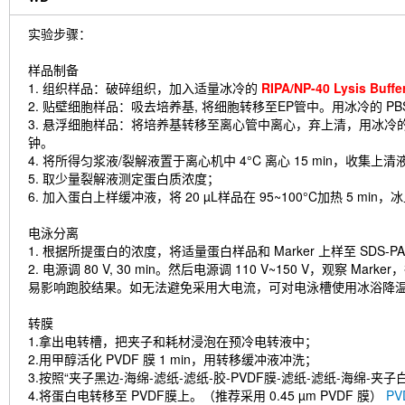
实验步骤：
样品制备
1. 组织样品：破碎组织，加入适量冰冷的
RIPA/NP-40 Lysis B
2. 贴壁细胞样品：吸去培养基, 将细胞转移至EP管中。用冰冷的 PB
3. 悬浮细胞样品：将培养基转移至离心管中离心，弃上清，用冰冷的 
钟。
4. 将所得匀浆液/裂解液置于离心机中 4°C 离心 15 min，收集上清
5. 取少量裂解液测定蛋白质浓度；
6. 加入蛋白上样缓冲液，将 20 µL样品在 95~100°C加热 5 min
电泳分离
1. 根据所提蛋白的浓度，将适量蛋白样品和 Marker 上样至 SDS-P
2. 电源调 80 V, 30 min。然后电源调 110 V~150 V，
易影响跑胶结果。如无法避免采用大电流，可对电泳槽使用冰浴降
转膜
1.拿出电转槽，把夹子和耗材浸泡在预冷电转液中；
2.用甲醇活化 PVDF 膜 1 min，用转移缓冲液冲洗；
3.按照“夹子黑边-海绵-滤纸-滤纸-胶-PVDF膜-滤纸-滤纸-海绵-夹
4.将蛋白电转移至 PVDF膜上。（推荐采用 0.45 µm PVDF 膜）
P