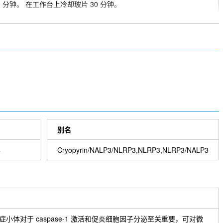
 分钟。 在工作台上冷却玻片 30 分钟。
别名
4
Cryopyrin/NALP3/NLRP3,NLRP3,NLRP3/NALP3
每次 10 秒。
3 炎症小体对于 caspase-1 激活和促炎细胞因子分泌至关重要，可对微