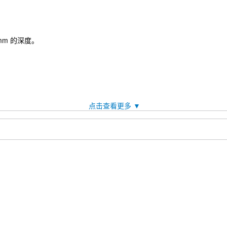
 mm 的深度。
孵育 1-2 小时。
请将载玻片平放在 4°C 避光保存。