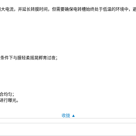
用大电流，并延长转膜时间，但需要确保电转槽始终处于低温的环境中，
°C 条件下与膜轻柔摇晃孵育过夜；
混合均匀；
中进行曝光。