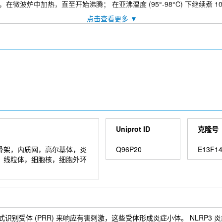
微波炉中加热，直至开始沸腾； 在亚沸温度 (95°-98°C) 下继续煮 10
C 孵育过夜。
。
Uniprot ID
克隆号
 分钟通常可提供可接受的染色强度。
骨架，内质网，高尔基体，炎
Q96P20
E13F1
，线粒体，细胞核，细胞外环
 乙醇中重复，孵育切片两次，每次 10 秒； 在二甲苯中重复，孵育切片两次，
in 等模式识别受体 (PRR) 来响应有害刺激，这些受体形成炎症小体。 NLRP