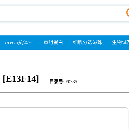
InVivo
抗体
重组蛋白
细胞分选磁珠
生物试
 [E13F14]
目录号
: F0335