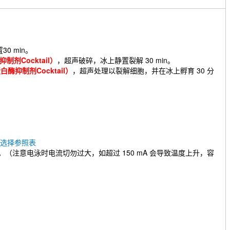
0 min。
白酶抑制剂Cocktail）
，超声破碎，冰上静置裂解 30 min。
（含蛋白酶抑制剂Cocktail）
，超声处理以裂解细胞，并在冰上孵育 30 分
浓度选择参照表
可停止电泳。（注意电泳时电流切勿过大，如超过 150 mA 会导致温度上升，容