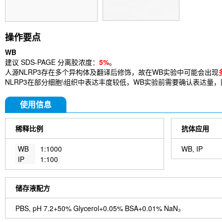
操作要点
WB
建议 SDS-PAGE 分离胶浓度：
5%
。
人源NLRP3存在多个异构体及翻译后修饰，故在WB实验中可能会出现
NLRP3在部分细胞\组织中表达丰度较低，WB实验前需要确认表达量
使用信息
稀释比例
抗体应用
WB
1:1000
WB, IP
IP
1:100
储存液配方
PBS, pH 7.2+50% Glycerol+0.05% BSA+0.01% NaN₃