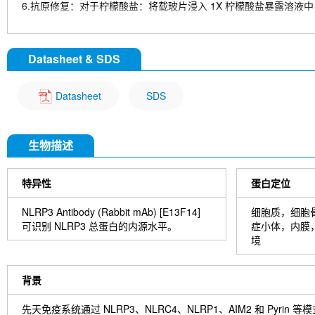
6.抗原修复：对于柠檬酸盐：将载玻片浸入 1X 柠檬酸盐暴露溶液中，在
染色
1. 用 dH2O 清洗切片 3 次，每次 5 分钟。
Datasheet & SDS
2. 将切片在 3% 过氧化氢中孵育 10 分钟。
3. 用 dH2O 清洗切片两次，每次 5 分钟。
4. 在洗涤缓冲液中洗涤切片 5 分钟。
Datasheet
SDS
5. 用 100–400 µl 封闭液在室温下封闭每个切片 1 小时。
6. 除去封闭液，并向每个切片中添加 100–400 µl 一抗稀释液。 4°
7. 去除抗体溶液，用洗涤缓冲液洗涤切片 3 次，每次 5 分钟。
生物描述
8. 用 1-3 滴所需的 HRPA 覆盖切片。 在加湿室中室温孵育 30 分钟
9. 用洗涤缓冲液洗涤切片 3 次，每次 5 分钟。
10. 使用前将 DAB 显色剂浓缩液加入 DAB 稀释液中并充分混合。
特异性
蛋白定位
11. 在每个切片上涂抹 100–400 µl DAB 并密切监测。 1-10
12. 将载玻片浸入 dH2O 中。
NLRP3 Antibody (Rabbit mAb) [E13F14]
细胞质，细胞
13. 如果需要，用苏木精复染切片。
可识别 NLRP3 总蛋白的内源水平。
症小体，内膜
14. 用 dH2O 清洗切片两次，每次 5 分钟。
境
15. 切片脱水：95%乙醇孵育切片两次，每次 10 秒； 在 100%
16. 用盖玻片和封固剂封固切片。
背景
先天免疫系统通过 NLRP3、NLRC4、NLRP1、AIM2 和 Pyr