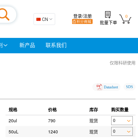
登录/注册
0
🇨🇳 CN
批量下单
剂
新产品
联系我们
仅限科研使用
SDS
Datasheet
规格
价格
库存
购买数量
20ul
790
现货
50uL
1240
现货