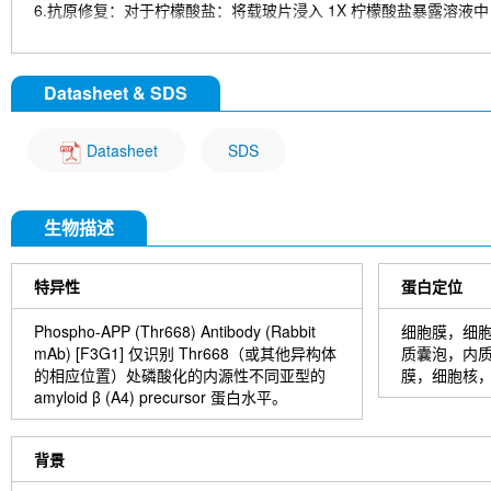
6.抗原修复：对于柠檬酸盐：将载玻片浸入 1X 柠檬酸盐暴露溶液中，在
染色
1. 用 dH2O 清洗切片 3 次，每次 5 分钟。
Datasheet & SDS
2. 将切片在 3% 过氧化氢中孵育 10 分钟。
3. 用 dH2O 清洗切片两次，每次 5 分钟。
4. 在洗涤缓冲液中洗涤切片 5 分钟。
Datasheet
SDS
5. 用 100–400 µl 封闭液在室温下封闭每个切片 1 小时。
6. 除去封闭液，并向每个切片中添加 100–400 µl 一抗稀释液。 4°
7. 去除抗体溶液，用洗涤缓冲液洗涤切片 3 次，每次 5 分钟。
生物描述
8. 用 1-3 滴所需的 HRPA 覆盖切片。 在加湿室中室温孵育 30 分钟
9. 用洗涤缓冲液洗涤切片 3 次，每次 5 分钟。
10. 使用前将 DAB 显色剂浓缩液加入 DAB 稀释液中并充分混合。
特异性
蛋白定位
11. 在每个切片上涂抹 100–400 µl DAB 并密切监测。 1-10
12. 将载玻片浸入 dH2O 中。
Phospho-APP (Thr668) Antibody (Rabbit
细胞膜，细
13. 如果需要，用苏木精复染切片。
mAb) [F3G1] 仅识别 Thr668（或其他异构体
质囊泡，内
14. 用 dH2O 清洗切片两次，每次 5 分钟。
的相应位置）处磷酸化的内源性不同亚型的
膜，细胞核
15. 切片脱水：95%乙醇孵育切片两次，每次 10 秒； 在 100%
amyloid β (A4) precursor 蛋白水平。
16. 用盖玻片和封固剂封固切片。
背景