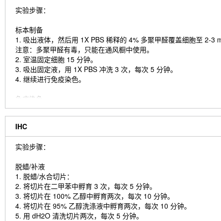
实验步骤：
标本制备
1. 吸出液体，然后用 1X PBS 稀释的 4% 多聚甲醛覆盖细胞至 2-3
注意：多聚甲醛有毒，只能在通风橱中使用。
2. 室温固定细胞 15 分钟。
3. 吸出固定液，用 1X PBS 冲洗 3 次，每次 5 分钟。
4. 继续进行免疫染色。
免疫染色
1. 添加封闭缓冲液并在室温下孵育 60 分钟。
2. 按照建议在抗体稀释缓冲液中制备一抗稀释液。
IHC
3. 吸出封闭液，加入制备好的一抗稀释液。
4. 4°C 孵育过夜。
实验步骤：
5. 在 1X PBS 中冲洗 3 次，每次 5 分钟。
6. 将样本放入用抗体稀释缓冲液稀释的荧光染料偶联二抗中，室温避光
脱蜡/补液
7. 在 1X PBS 中冲洗 3 次，每次 5 分钟。
1. 脱蜡/水合切片：
8. 使用带有 DAPI 的封固剂封固载玻片并盖上盖玻片。
2. 将切片在二甲苯中孵育 3 次，每次 5 分钟。
9. 为获得最佳效果，请让封固剂在室温下固化过夜。 如需长期保存，
3. 将切片在 100% 乙醇中孵育两次，每次 10 分钟。
4. 将切片在 95% 乙醇洗涤液中孵育两次，每次 10 分钟。
5. 用 dH2O 清洗切片两次，每次 5 分钟。