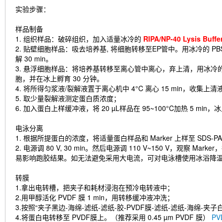
实验步骤：
样品制备
1. 组织样品：破碎组织，加入适量冰冷的
RIPA/NP-40 Lysis B
2. 贴壁细胞样品：吸去培养基, 将细胞转移至EP管中。用冰冷的 PB
解 30 min。
3. 悬浮细胞样品：将培养基转移至离心管中离心，弃上清，用冰冷的 
胞，并在冰上孵育 30 分钟。
4. 将所得匀浆液/裂解液置于离心机中 4°C 离心 15 min，收集上清
5. 取少量裂解液测定蛋白质浓度；
6. 加入蛋白上样缓冲液，将 20 µL样品在 95~100°C加热 5 min
电泳分离
1. 根据所提蛋白的浓度，将适量蛋白样品和 Marker 上样至 SDS
2. 电源调 80 V, 30 min。然后电源调 110 V~150 V，
易影响跑胶结果。如无法避免采用大电流，可对电泳槽使用冰浴降
转膜
1.拿出电转槽，把夹子和耗材浸泡在预冷电转液中；
2.用甲醇活化 PVDF 膜 1 min，用转移缓冲液冲洗；
3.按照“夹子黑边-海绵-滤纸-滤纸-胶-PVDF膜-滤纸-滤纸-海绵-夹
4.将蛋白电转移至 PVDF膜上。（推荐采用 0.45 µm PVDF 膜）
P