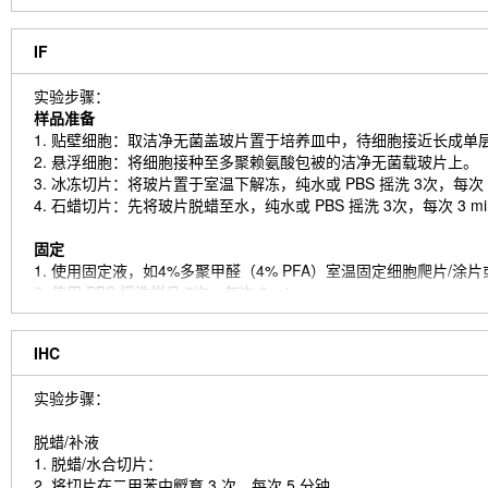
IF
实验步骤：
样品准备
1. 贴壁细胞：取洁净无菌盖玻片置于培养皿中，待细胞接近长成单
2. 悬浮细胞：将细胞接种至多聚赖氨酸包被的洁净无菌载玻片上。
3. 冰冻切片：将玻片置于室温下解冻，纯水或 PBS 摇洗 3次，每次 3
4. 石蜡切片：先将玻片脱蜡至水，纯水或 PBS 摇洗 3次，每次 3 
固定
1. 使用固定液，如4%多聚甲醛（4% PFA）室温固定细胞爬片/涂片或组
2. 使用 PBS 摇洗样品 3次，每次 3 min。
通透
IHC
1. 对样品添加去垢剂，如 0.1~0.3% Triton X-100，室温通透 10~20
（仅针对胞内抗原，若是细胞膜上表达的抗原则可省略该步骤。）
实验步骤：
2. 使用 PBS 摇洗样品 3次，每次 3 min。
脱蜡/补液
封闭
1. 脱蜡/水合切片：
添加封闭液，在室温下封闭至少 1 h。（常用的封闭液包括：与二
2. 将切片在二甲苯中孵育 3 次，每次 5 分钟。