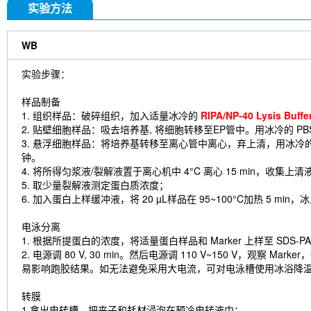
实验方法
WB
实验步骤：
样品制备
1. 组织样品：破碎组织，加入适量冰冷的
RIPA/NP-40 Lysis B
2. 贴壁细胞样品：吸去培养基, 将细胞转移至EP管中。用冰冷的 PB
3. 悬浮细胞样品：将培养基转移至离心管中离心，弃上清，用冰冷的 
钟。
4. 将所得匀浆液/裂解液置于离心机中 4°C 离心 15 min，收集上清
5. 取少量裂解液测定蛋白质浓度；
6. 加入蛋白上样缓冲液，将 20 µL样品在 95~100°C加热 5 min
电泳分离
1. 根据所提蛋白的浓度，将适量蛋白样品和 Marker 上样至 SDS
2. 电源调 80 V, 30 min。然后电源调 110 V~150 V，
易影响跑胶结果。如无法避免采用大电流，可对电泳槽使用冰浴降
转膜
1.拿出电转槽，把夹子和耗材浸泡在预冷电转液中；