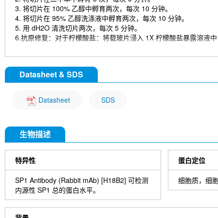
注意事项：从封闭开始之后的所有步骤务必保证样品湿润，避免干
3. 将切片在 100% 乙醇中孵育两次，每次 10 分钟。
4. 将切片在 95% 乙醇洗涤液中孵育两次，每次 10 分钟。
免疫荧光染色（第一天）
5. 用 dH2O 清洗切片两次，每次 5 分钟。
1. 吸走封闭液，滴加稀释后的一抗。
6.抗原修复：对于柠檬酸盐：将载玻片浸入 1X 柠檬酸盐暴露溶液中，在
2. 湿盒中 4°C 孵育过夜。
染色
免疫荧光染色（第二天）
1. 用 dH2O 清洗切片 3 次，每次 5 分钟。
1. 吸走一抗，PBST 摇洗 3 次，每次 5 min。
Datasheet & SDS
2. 将切片在 3% 过氧化氢中孵育 10 分钟。
2. 滴加稀释后的荧光二抗，
避光
4°C 孵育 1~2 h。
3. 用 dH2O 清洗切片两次，每次 5 分钟。
3. 吸走二抗，PBST 摇洗 3 次，每次 5 min。
4. 在洗涤缓冲液中洗涤切片 5 分钟。
4. 滴加稀释后的 DAPI，室温
避光
孵育 5~10 min。
Datasheet
SDS
5. 用 100–400 µl 封闭液在室温下封闭每个切片 1 小时。
5. PBST 中摇洗 3 次，每次 5 分钟。
6. 除去封闭液，并向每个切片中添加 100–400 µl 一抗稀释液。 4°
7. 去除抗体溶液，用洗涤缓冲液洗涤切片 3 次，每次 5 分钟。
封片
生物描述
8. 用 1-3 滴所需的 HRPA 覆盖切片。 在加湿室中室温孵育 30 分钟
1. 抗荧光淬灭封片剂封片。
9. 用洗涤缓冲液洗涤切片 3 次，每次 5 分钟。
2. 干燥玻片，将玻片置于室温下避光过夜。
10. 使用前将 DAB 显色剂浓缩液加入 DAB 稀释液中并充分混合。
3. 将载玻片放入玻片盒中 4°C 避光保存。
特异性
蛋白定位
11. 在每个切片上涂抹 100–400 µl DAB 并密切监测。 1-10
12. 将载玻片浸入 dH2O 中。
SP1 Antibody (Rabbit mAb) [H18B2] 可检测
细胞质，细
13. 如果需要，用苏木精复染切片。
内源性 SP1 总的蛋白水平。
14. 用 dH2O 清洗切片两次，每次 5 分钟。
15. 切片脱水：95%乙醇孵育切片两次，每次 10 秒； 在 100%
16. 用盖玻片和封固剂封固切片。
背景