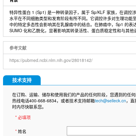
特异性蛋白 1 (Sp1) 是一种转录因子，属于 Sp/KLF 家族，
水平在不同细胞类型和发育阶段有所不同。它调控许多对生理功能至
中的特定多态性会影响其在乳腺癌中的结合。在肺癌中，Sp1 的表达具
SUMO 化和乙酰化，显著影响其转录活性、蛋白质稳定性和与其他调
参考文献
https://pubmed.ncbi.nlm.nih.gov/28018142/
技术支持
在订购、运输、储存和使用我们的产品的任何阶段，您遇到的任何
热线电话400-668-6834，或者技术支持邮箱
tech@selleck.cn
，直
时内尽快联系您。
* 必填项
*
姓名