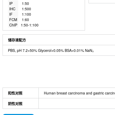
IP
1:50
IHC
1:500
IF
1:100
FCM
1:60
ChIP
1:50-1:100
储存液配方
PBS, pH 7.2+50% Glycerol+0.05% BSA+0.01% NaN₃
阳性对照
Human breast carcinoma and gastric carci
阴性对照