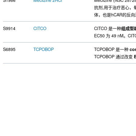
S1986
Meclizine 2HCl
Meclizine (NSC 28728
抗剂,用于治疗恶心，
体，也是hCAR的反
S9914
CITCO
CITCO 是一种
组成型雄甾
EC50 为 49 nM。
S6895
TCPOBOP
TCPOBOP 是一种
co
TCPOBOP 通过改变
B