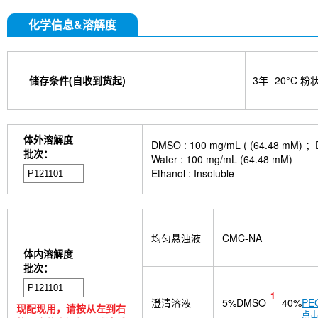
化学信息&溶解度
储存条件(自收到货起)
3年 -20°C 粉
体外溶解度
DMSO : 100 mg/mL ( (64.
批次：
Water : 100 mg/mL (64.48 mM)
Ethanol : Insoluble
均匀悬浊液
CMC-NA
体内溶解度
批次：
1
澄清溶液
5%DMSO
40%
PE
现配现用，请按从左到右
点