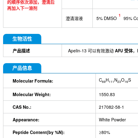
的顺序依次添加，澄清后
再加入下一溶剂
1
澄清溶液
5% DMSO
95% Cor
生物活性
产品描述
Apelin-13 可以有效激动
APJ 受体
，
产品信息
C
H
N
O
S
Molecular Formula:
69
111
23
16
Molecular Weight:
1550.83
CAS No.:
217082-58-1
Appearance:
White Powder
Peptide Content(by %N):
≥80%