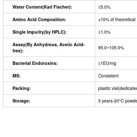
Water Content(Karl Fischer):
≤5.0%
Amino Acid Composition:
±10% of theoretical
Single Impurity(by HPLC):
≤1.0%
Assay(By Anhydrous, Acetic Acid-
95.0~105.0%
free):
Bacterial Endotoxins:
≤1EU/mg
MS:
Consistent
Packing:
plastic vial(dedicat
Storage:
3 years-20°C powd