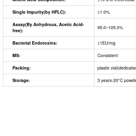
Single Impurity(by HPLC):
≤1.0%
Assay(By Anhydrous, Acetic Acid-
95.0~105.0%
free):
Bacterial Endotoxins:
≤1EU/mg
MS:
Consistent
Packing:
plastic vial(dedicat
Storage:
3 years-20°C powd