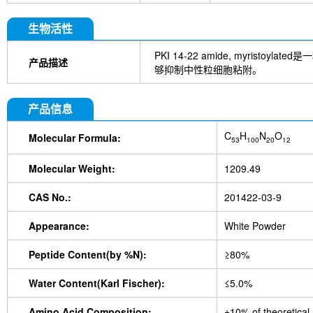
生物活性
PKI 14-22 amide, myristoylat
产品描述
够抑制中性粒细胞粘附。
产品信息
C
H
N
O
Molecular Formula:
53
100
20
12
Molecular Weight:
1209.49
CAS No.:
201422-03-9
Appearance:
White Powder
Peptide Content(by %N):
≥80%
Water Content(Karl Fischer):
≤5.0%
Amino Acid Composition:
±10% of theoretical