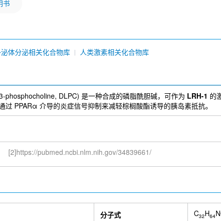
明书
外泌体分泌相关化合物库
人类激素相关化合物库
glycero‑3‑phosphocholine, DLPC) 是一种合成的磷脂酰胆碱，可作为
LRH‑1
的激
过 PPARα 介导的炎症信号抑制来减轻棕榈酸酯诱导的胰岛素抵抗。
[2]https://pubmed.ncbi.nlm.nih.gov/34839661/
C
H
N
分子式
32
64