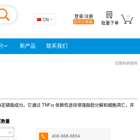
登录/注册
0
🇨🇳 CN
批量下单
剂
新产品
联系我们
仅限科研使用
定磷脂成分。它通过 TNFα 依赖性途径增强脂肪分解和细胞凋亡，并
买数量
400-668-6834