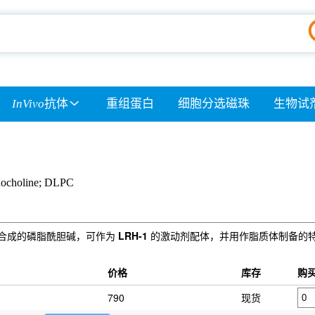
InVivo
抗体
重组蛋白
细胞分选磁珠
生物试
phocholine; DLPC
DLPC) 是一种合成的磷脂酰胆碱，可作为
LRH‑1
的激动剂配体，并用作脂质体制备的特
价格
库存
购
790
现货