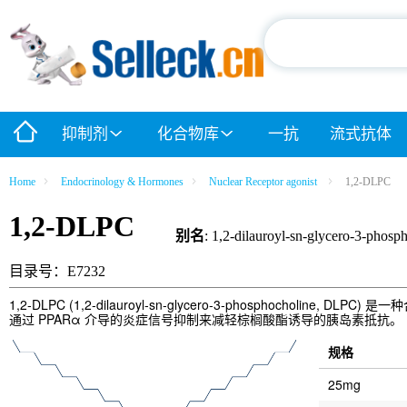
抑制剂
化合物库
一抗
流式抗体
Home
Endocrinology & Hormones
Nuclear Receptor agonist
1,2-DLPC
1,2-DLPC
别名
: 1,2‑dilauroyl‑sn‑glycero‑3‑phos
目录号：E7232
1,2‑DLPC (1,2‑dilauroyl‑sn‑glycero‑3‑phosphocholine, 
通过 PPARα 介导的炎症信号抑制来减轻棕榈酸酯诱导的胰岛素抵抗。
规格
25mg