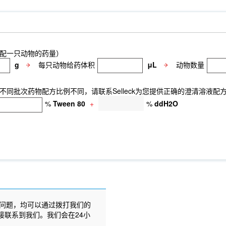
配一只动物的药量）
g
每只动物给药体积
μL
动物数量
同批次药物配方比例不同，请联系Selleck为您提供正确的澄清溶液配
%
Tween 80
+
%
ddH2O
问题，均可以通过拨打我们的
接联系到我们。我们会在24小