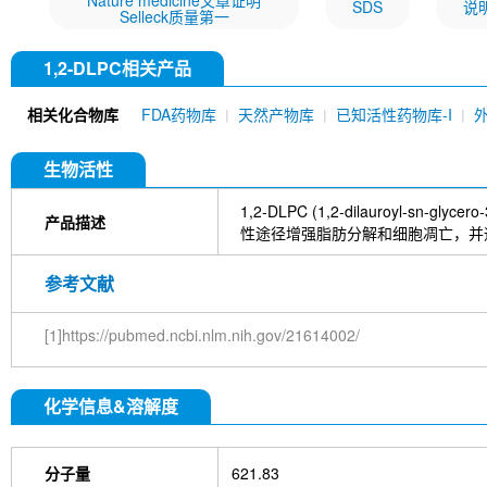
Nature medicine文章证明
SDS
说
Selleck质量第一
1,2-DLPC相关产品
相关化合物库
FDA药物库
天然产物库
已知活性药物库-I
生物活性
1,2‑DLPC (1,2‑dilauroyl‑sn‑
产品描述
性途径增强脂肪分解和细胞凋亡，并通
参考文献
[1]https://pubmed.ncbi.nlm.nih.gov/21614002/
化学信息&溶解度
分子量
621.83