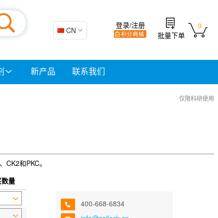
登录/注册
0
🇨🇳 CN
批量下单
剂
新产品
联系我们
仅限科研使用
、CK2和PKC。
买数量
400-668-6834