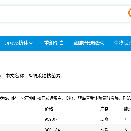
InVivo
抗体
重组蛋白
细胞分选磁珠
生物试
u
中文名称：5-碘杀结核菌素
0为26 nM。它可抑制核苷转运蛋白、CK1、胰岛素受体酪氨酸激酶、PKA
价格
库存
购
959.07
现货
3661.34
现货