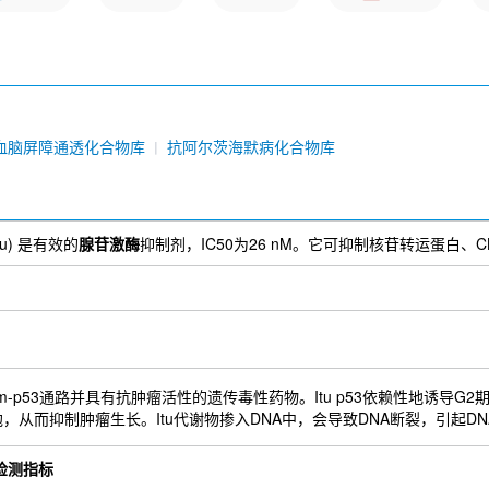
血脑屏障通透化合物库
抗阿尔茨海默病化合物库
-ITu) 是有效的
腺苷激酶
抑制剂，IC50为26 nM。它可抑制核苷转运蛋白、C
)是一种激活Atm-p53通路并具有抗肿瘤活性的遗传毒性药物。Itu p53依赖性
，从而抑制肿瘤生长。Itu代谢物掺入DNA中，会导致DNA断裂，引起DN
检测指标