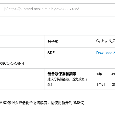
[2]https://pubmed.ncbi.nlm.nih.gov/23667485/
C
H
IN
分子式
11
13
4
SDF
Download 5
3)CO)O)O)N)I
储备液保存和期限
1年
-8
建议分装储备液，避免反复冻
1个月
-2
融！
9 mM) ；DMSO吸湿会降低化合物溶解度，请使用新开封DMSO)