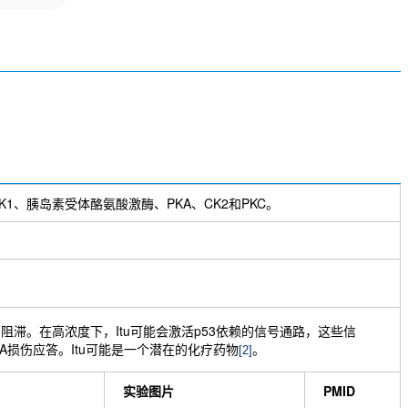
K1、胰岛素受体酪氨酸激酶、PKA、CK2和PKC。
地诱导G2期阻滞。在高浓度下，Itu可能会激活p53依赖的信号通路，这些信
A损伤应答。Itu可能是一个潜在的化疗药物
。
[2]
实验图片
PMID