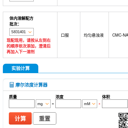
体内溶解配方
批次：
口服
均匀悬浊液
CMC-N
现配现用，请按从左到右
的顺序依次添加，澄清后
再加入下一溶剂
实验计算
摩尔浓度计算器
质量
浓度
体积
=
×
计算
重置