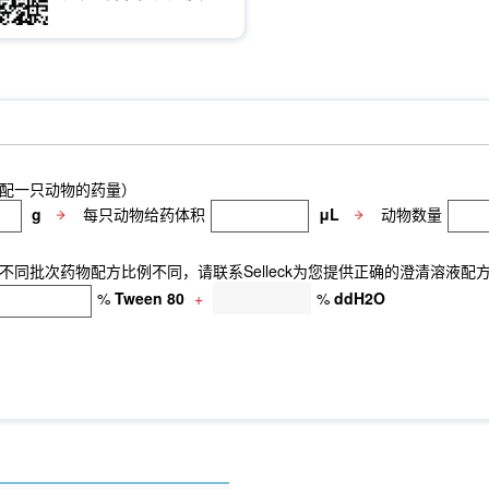
配一只动物的药量）
g
每只动物给药体积
μL
动物数量
同批次药物配方比例不同，请联系Selleck为您提供正确的澄清溶液配
%
Tween 80
+
%
ddH2O