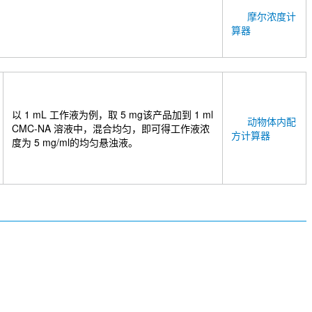
摩尔浓度计
算器
以 1 mL 工作液为例，取 5 mg该产品加到 1 ml
动物体内配
CMC-NA 溶液中，混合均匀，即可得工作液浓
方计算器
度为 5 mg/ml的均匀悬浊液。