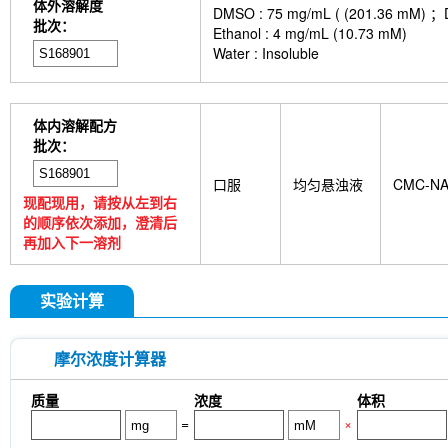
体外溶解度
DMSO : 75 mg/mL ( (201.
批次：
Ethanol : 4 mg/mL (10.73 mM)
Water : Insoluble
体内溶解配方
批次：
口服
均匀悬浊液
CMC-N
现配现用，请按从左到右
的顺序依次添加，澄清后
再加入下一溶剂
实验计算
摩尔浓度计算器
质量
浓度
体积
=
×