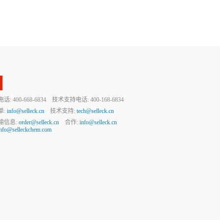
 400-668-6834 技术支持电话: 400-168-6834
单:
info@selleck.cn
技术支持:
tech@selleck.cn
输信息:
order@selleck.cn
合作:
info@selleck.cn
info@selleckchem.com