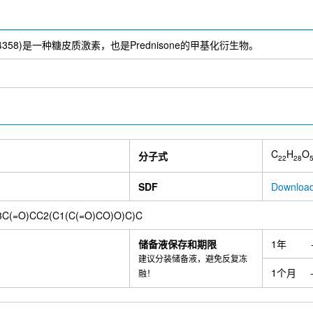
, SCH 4358)是一种糖皮质激素，也是Prednisone的甲基化衍生物。
C
H
O
分子式
22
28
SDF
Downloa
C(=O)CC2(C1(C(=O)CO)O)C)C
储备液保存和期限
1年
建议分装储备液，避免反复冻
1个月
融！