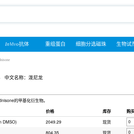
InVivo
抗体
重组蛋白
细胞分选磁珠
生物试
nisone
8
中文名称：泼尼龙
Prednisone的甲基化衍生物。
价格
库存
购
in DMSO)
2049.29
现货
804.35
现货