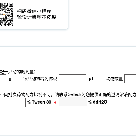
配一只动物的药量）
g
每只动物给药体积
μL
动物数量
同批次药物配方比例不同，请联系Selleck为您提供正确的澄清溶液配
%
Tween 80
+
%
ddH2O