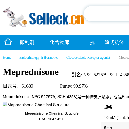
抑制剂
化合物库
一抗
流式抗体
Home
Endocrinology & Hormones
Glucocorticoid Receptor agonist
Mepred
Meprednisone
别名
: NSC 527579, SCH 435
目录号：S1689
Purity: 99.97%
Meprednisone (NSC 527579, SCH 4358)是一种糖皮质激素，也是
规格
Meprednisone Chemical Structure
10mM (1mL 
CAS: 1247-42-3
5mg