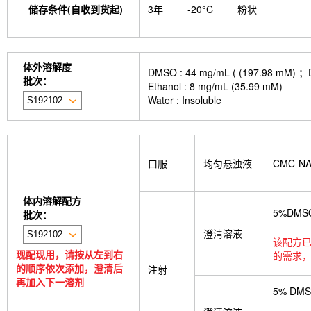
储存条件(自收到货起)
3年
-20°C
粉状
体外溶解度
DMSO : 44 mg/mL ( (197.
批次：
Ethanol : 8 mg/mL (35.99 mM)
Water : Insoluble
口服
均匀悬浊液
CMC-N
体内溶解配方
5%DMS
批次：
澄清溶液
该配方已
现配现用，请按从左到右
的需求，
的顺序依次添加，澄清后
注射
再加入下一溶剂
5% DM