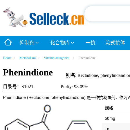
抑制剂
化合物库
一抗
流式抗体
Home
Metabolism
Vitamin antagonist
Phenindione
Phenindione
别名
: Rectadione, phenylindandio
目录号：S1921
Purity: 98.09%
Phenindione (Rectadione, phenylindandione) 是一种抗凝血剂，作为
规格
50mg
1g