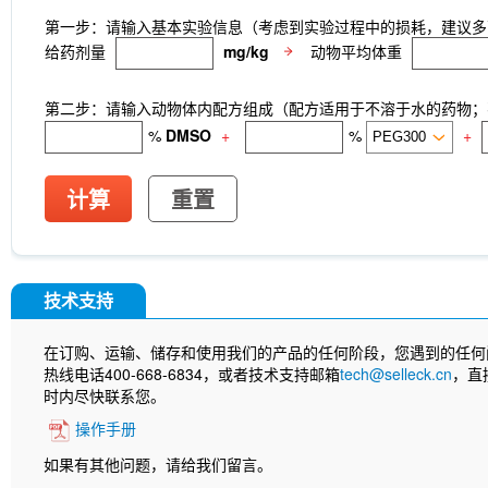
第一步：请输入基本实验信息（考虑到实验过程中的损耗，建议多
给药剂量
mg/kg
动物平均体重
第二步：请输入动物体内配方组成（配方适用于不溶于水的药物；不
%
DMSO
+
%
+
计算
重置
技术支持
在订购、运输、储存和使用我们的产品的任何阶段，您遇到的任何
热线电话400-668-6834，或者技术支持邮箱
tech@selleck.cn
，直
时内尽快联系您。
操作手册
如果有其他问题，请给我们留言。