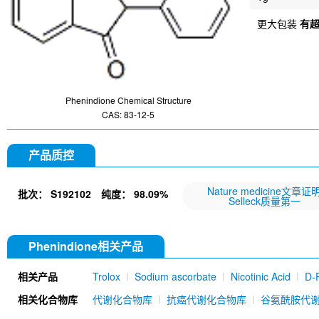
更大包装
有
Phenindione Chemical Structure
CAS: 83-12-5
产品质控
Nature medicine文章证
批次：
S192102
纯度：
98.09%
Selleck质量第一
Phenindione相关产品
相关产品
Trolox
Sodium ascorbate
Nicotinic Acid
D-
mAb) [E6P4]
Calcium D-Panthotenate
Ergost
相关化合物库
代谢化合物库
抗癌代谢化合物库
谷氨酰胺代