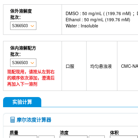
体外溶解度
DMSO : 50 mg/mL ( (199.
批次：
Ethanol : 50 mg/mL (199.76 mM)
Water : Insoluble
体内溶解配方
批次：
口服
均匀悬浊液
CMC-N
现配现用，请按从左到右
的顺序依次添加，澄清后
再加入下一溶剂
实验计算
摩尔浓度计算器
质量
浓度
体积