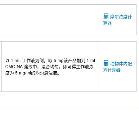
摩尔浓度计
算器
以 1 mL 工作液为例，取 5 mg该产品加到 1 ml
动物体内配
CMC-NA 溶液中，混合均匀，即可得工作液浓
方计算器
度为 5 mg/ml的均匀悬浊液。