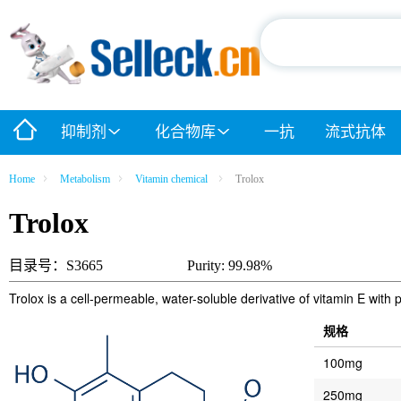
抑制剂
化合物库
一抗
流式抗体
Home
Metabolism
Vitamin chemical
Trolox
Trolox
目录号：S3665
Purity: 99.98%
Trolox is a cell-permeable, water-soluble derivative of vitamin E with 
规格
100mg
250mg