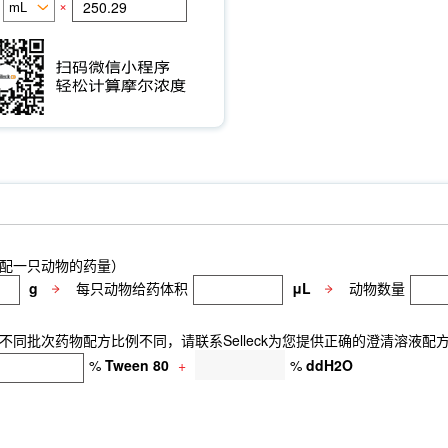
×
配一只动物的药量）
g
每只动物给药体积
μL
动物数量
同批次药物配方比例不同，请联系Selleck为您提供正确的澄清溶液配
%
Tween 80
+
%
ddH2O