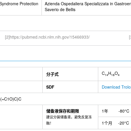
 Syndrome Protection
Azienda Ospedaliera Specializzata in Gastroen
Saverio de Bellis
[2]https://pubmed.ncbi.nlm.nih.gov/15466933/
[
C
H
O
分子式
14
18
4
SDF
Download Trol
C(=C1O)C)C
储备液保存和期限
1年
-80°C
建议分装储备液，避免反复冻
1个月
-20°C
融！