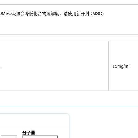
76 mM) ；DMSO吸湿会降低化合物溶解度，请使用新开封DMSO)
A
≥5mg/ml
分子量