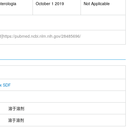
terologia
October 1 2019
Not Applicable
3]https://pubmed.ncbi.nlm.nih.gov/28485696/
ox SDF
溶于溶剂
溶于溶剂