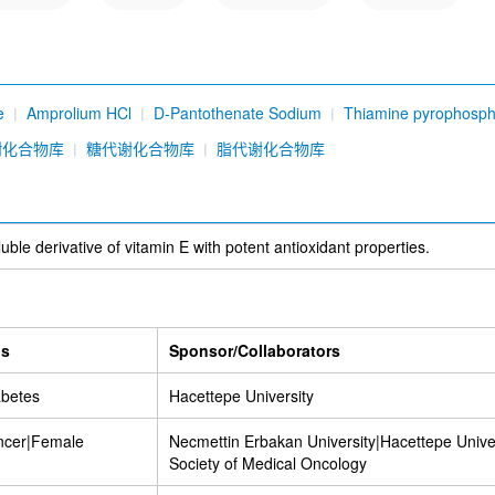
e
Amprolium HCl
D-Pantothenate Sodium
Thiamine pyrophosph
Pyridoxal phosphate
Tocofersolan
Fursultiamine
谢化合物库
糖代谢化合物库
脂代谢化合物库
uble derivative of vitamin E with potent antioxidant properties.
ns
Sponsor/Collaborators
abetes
Hacettepe University
ncer|Female
Necmettin Erbakan University|Hacettepe Univer
Society of Medical Oncology