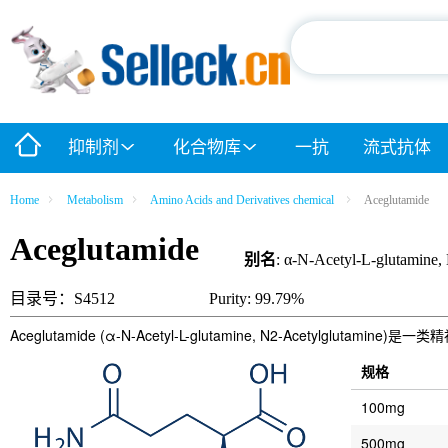
抑制剂
化合物库
一抗
流式抗体
Home
Metabolism
Amino Acids and Derivatives chemical
Aceglutamide
Aceglutamide
别名
: α-N-Acetyl-L-glutamine,
目录号：S4512
Purity: 99.79%
Aceglutamide (α-N-Acetyl-L-glutamine, N2-Acet
规格
100mg
500mg