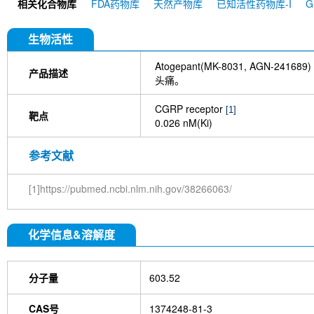
相关化合物库
FDA药物库
天然产物库
已知活性药物库-I
生物活性
Atogepant(MK-8031, AGN-2
产品描述
头痛。
CGRP receptor
[1]
靶点
0.026 nM(Ki)
参考文献
[1]https://pubmed.ncbi.nlm.nih.gov/38266063/
化学信息&溶解度
分子量
603.52
CAS号
1374248-81-3