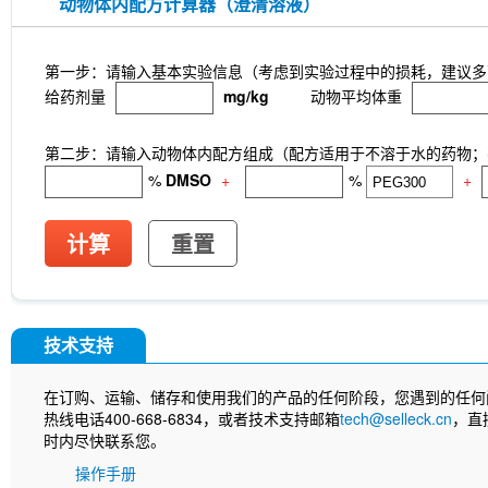
动物体内配方计算器（澄清溶液）
第一步：请输入基本实验信息（考虑到实验过程中的损耗，建议多
给药剂量
mg/kg
动物平均体重
第二步：请输入动物体内配方组成（配方适用于不溶于水的药物；不
%
DMSO
+
%
+
计算
重置
技术支持
在订购、运输、储存和使用我们的产品的任何阶段，您遇到的任何
热线电话400-668-6834，或者技术支持邮箱
tech@selleck.cn
，直
时内尽快联系您。
操作手册