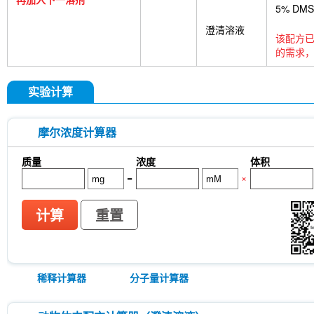
5% DM
澄清溶液
该配方已
的需求，
实验计算
摩尔浓度计算器
质量
浓度
体积
=
×
计算
重置
稀释计算器
分子量计算器