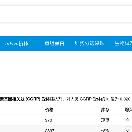
InVivo
抗体
重组蛋白
细胞分选磁珠
生物试
素基因相关肽 (CGRP) 受体
拮抗剂，对人类 CGRP 受体的 ki 值为 0.
价格
库存
购
970
现货
2397
现货