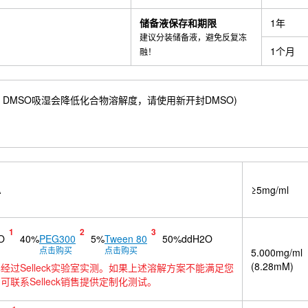
储备液保存和期限
1年
建议分装储备液，避免反复冻
1个月
融！
.69 mM) ；DMSO吸湿会降低化合物溶解度，请使用新开封DMSO)
A
≥5mg/ml
1
2
3
O
40%
PEG300
5%
Tween 80
50%ddH2O
点击购买
点击购买
5.000mg/ml
(8.28mM)
经过Selleck实验室实测。如果上述溶解方案不能满足您
可联系Selleck销售提供定制化测试。