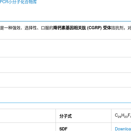
GPCR小分子化合物库
41689) 是一种强效、选择性、口服的
降钙素基因相关肽 (CGRP) 受体
拮抗剂，对人
C
H
F
分子式
29
23
SDF
Downloa