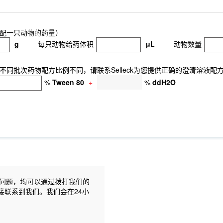
配一只动物的药量）
g
每只动物给药体积
μL
动物数量
同批次药物配方比例不同，请联系Selleck为您提供正确的澄清溶液配
%
Tween 80
+
%
ddH2O
问题，均可以通过拨打我们的
接联系到我们。我们会在24小