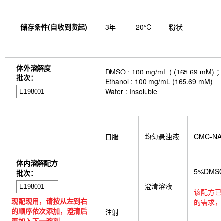
储存条件(自收到货起)
3年
-20°C
粉状
体外溶解度
DMSO : 100 mg/mL ( (165
批次：
Ethanol : 100 mg/mL (165.69 mM)
Water : Insoluble
口服
均匀悬浊液
CMC-N
体内溶解配方
5%DMS
批次：
澄清溶液
该配方已
现配现用，请按从左到右
的需求，
的顺序依次添加，澄清后
注射
再加入下一溶剂