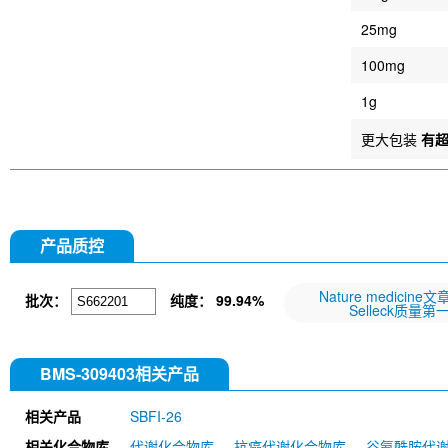
25mg
100mg
1g
更大包装
有
产品质控
Nature medicine
批次：
纯度：
99.94%
Selleck质量第
BMS-309403相关产品
相关产品
SBFI-26
相关化合物库
代谢化合物库
抗癌代谢化合物库
谷氨酰胺代