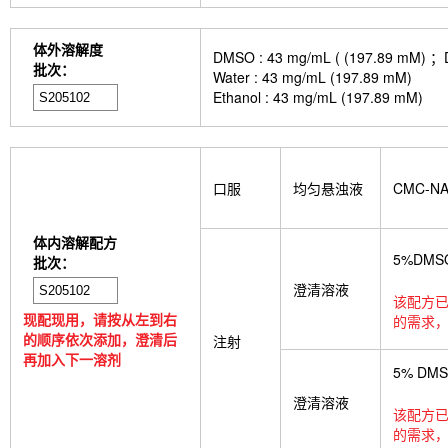
体外溶解度
DMSO : 43 mg/mL ( (197.
批次：
Water : 43 mg/mL (197.89 mM)
Ethanol : 43 mg/mL (197.89 mM)
口服
均匀悬浊液
CMC-N
体内溶解配方
5%DMS
批次：
澄清溶液
该配方已
现配现用，请按从左到右
的需求，
的顺序依次添加，澄清后
注射
再加入下一溶剂
5% DM
澄清溶液
该配方已
的需求，