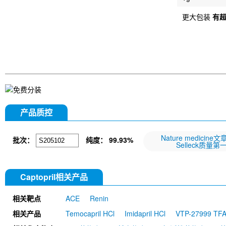
更大包装
有
产品质控
Nature medicine
批次：
纯度：
99.93%
Selleck质量第
Captopril相关产品
相关靶点
ACE
Renin
相关产品
Temocapril HCl
Imidapril HCl
VTP-27999 TF