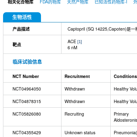
相关化合物库
FDA药物库
天然产物库
已知活性药物库-I
生物活性
产品描述
Captopril (SQ 14225,Cap
ACE
[1]
靶点
6 nM
临床试验信息
NCT Number
Recruitment
Conditions
NCT04964050
Withdrawn
Healthy Vol
NCT04878315
Withdrawn
Healthy Vol
NCT05826080
Recruiting
Primary
Aldosteroni
Producing 
Hyperaldos
NCT04355429
Unknown status
Pneumonia|