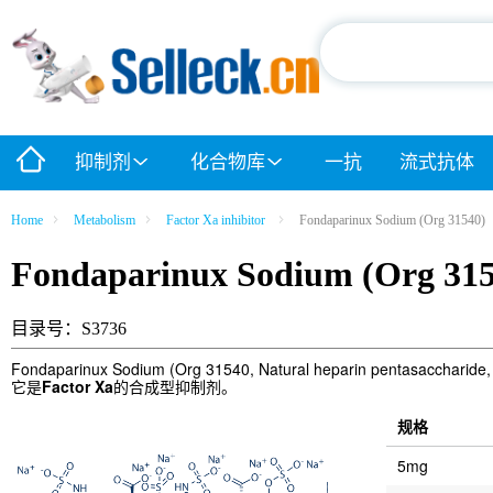
抑制剂
化合物库
一抗
流式抗体
Home
Metabolism
Factor Xa inhibitor
Fondaparinux Sodium (Org 31540)
Fondaparinux Sodium (Org 315
目录号：S3736
Fondaparinux Sodium (Org 31540, Natural heparin 
它是
Factor Xa
的合成型抑制剂。
规格
5mg