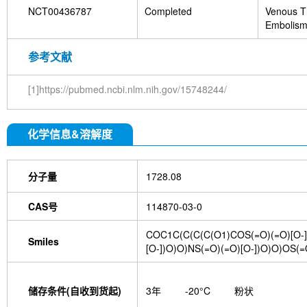
NCT00436787
Completed
Venous T
Embolis
参考文献
[1]https://pubmed.ncbi.nlm.nih.gov/15748244/
化学信息&溶解度
分子量
1728.08
CAS号
114870-03-0
COC1C(C(C(C(O1)COS(=O)(=O)[O-]
Smiles
[O-])O)O)NS(=O)(=O)[O-])O)O)OS(=O)
储存条件(自收到货起)
3年
-20°C
粉状