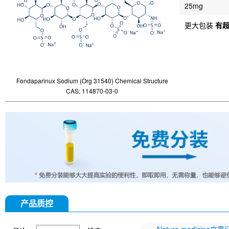
25mg
更大包装
有
Fondaparinux Sodium (Org 31540) Chemical Structure
CAS: 114870-03-0
产品质控