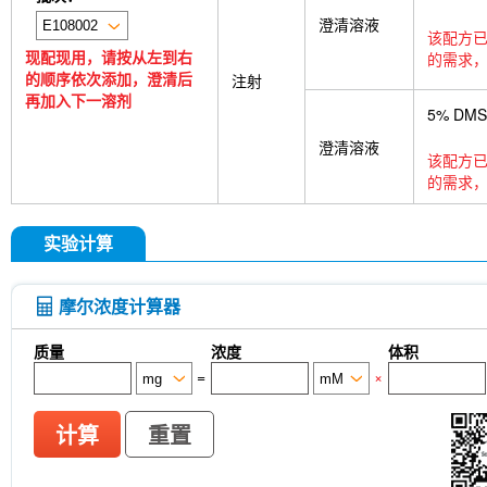
澄清溶液
该配方已
现配现用，请按从左到右
的需求，
的顺序依次添加，澄清后
注射
再加入下一溶剂
5% DM
澄清溶液
该配方已
的需求，
实验计算
摩尔浓度计算器
质量
浓度
体积
=
×
计算
重置