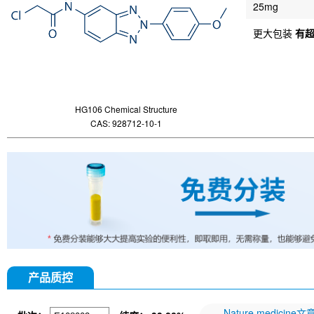
25mg
更大包装
有
HG106 Chemical Structure
CAS: 928712-10-1
产品质控
Nature medicine