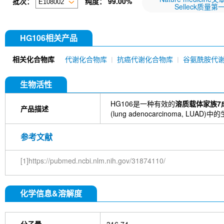
批次：
纯度：
99.00%
Selleck质量第
HG106相关产品
相关化合物库
代谢化合物库
抗癌代谢化合物库
谷氨酰胺代
生物活性
HG106是一种有效的
溶质载体家族7成员11(
产品描述
(lung adenocarcinoma, LUAD
参考文献
[1]https://pubmed.ncbi.nlm.nih.gov/31874110/
化学信息&溶解度