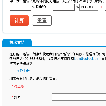
第二步：请输入动物体内配方组成（配方适用于不溶于水的药物；不
%
DMSO
+
%
+
计算
重置
技术支持
在订购、运输、储存和使用我们的产品的任何阶段，您遇到的任何
热线电话400-668-6834，或者技术支持邮箱
tech@selleck.cn
，直
时内尽快联系您。
操作手册
如果有其他问题，请给我们留言。
* 必填项
*
姓名