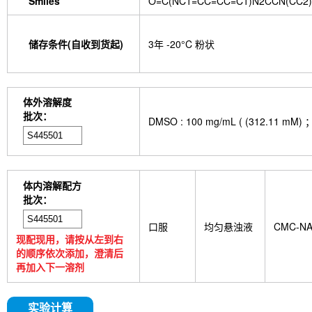
Smiles
O=C(NC1=CC=CC=C1)N2CCN(CC2)
储存条件(自收到货起)
3年 -20°C 粉状
体外溶解度
批次：
DMSO : 100 mg/mL ( (312
体内溶解配方
批次：
口服
均匀悬浊液
CMC-N
现配现用，请按从左到右
的顺序依次添加，澄清后
再加入下一溶剂
实验计算