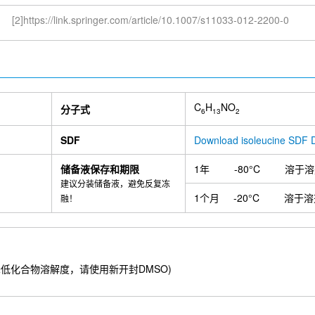
[2]https://link.springer.com/article/10.1007/s11033-012-2200-0
C
H
NO
分子式
6
13
2
SDF
Download isoleucine SDF
储备液保存和期限
1年
-80°C
溶于溶
建议分装储备液，避免反复冻
1个月
-20°C
溶于溶
融！
O吸湿会降低化合物溶解度，请使用新开封DMSO)