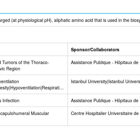
arged (at physiological pH), aliphatic amino acid that is used in the bios
Sponsor/Collaborators
id Tumors of the Thoraco-
Assistance Publique - Hôpitaux de 
vic Region
entilation
Istanbul University|Istanbul Univer
ity|Hypoventilation|Respiration
ep Disorder; Breathing-Related
 Infection
Assistance Publique - Hôpitaux de 
scapulohumeral Muscular
Centre Hospitalier Universitaire de