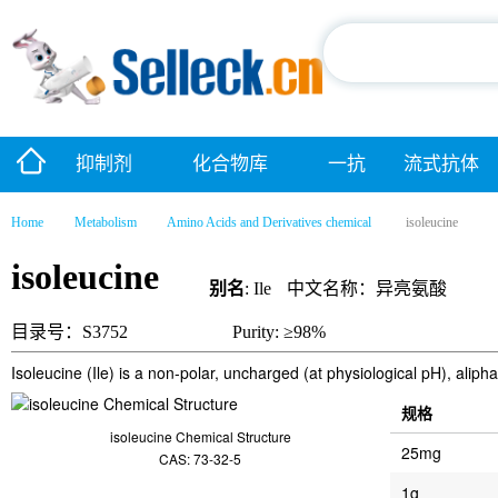
抑制剂
化合物库
一抗
流式抗体
Home
Metabolism
Amino Acids and Derivatives chemical
isoleucine
isoleucine
别名
: Ile
中文名称：异亮氨酸
目录号：S3752
Purity: ≥98%
Isoleucine (Ile) is a non-polar, uncharged (at physiological pH), alipha
规格
isoleucine Chemical Structure
25mg
CAS: 73-32-5
1g