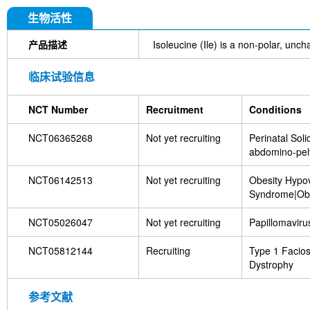
生物活性
产品描述
Isoleucine (Ile) is a non-polar, unch
临床试验信息
NCT Number
Recruitment
Conditions
NCT06365268
Not yet recruiting
Perinatal Sol
abdomino-pel
NCT06142513
Not yet recruiting
Obesity Hypov
Syndrome|Obes
Disorders|Sle
NCT05026047
Not yet recruiting
Papillomavirus
NCT05812144
Recruiting
Type 1 Facio
Dystrophy
参考文献