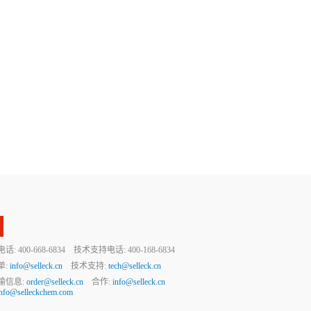
 400-668-6834 技术支持电话: 400-168-6834
单:
info@selleck.cn
技术支持:
tech@selleck.cn
输信息:
order@selleck.cn
合作:
info@selleck.cn
info@selleckchem.com