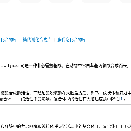
谢化合物库
糖代谢化合物库
脂代谢化合物库
 P-Tyrosine, L-p-Tyrosine)是一种非必需氨基酸。在动物中它由苯基丙氨酸合成而来。
质中抑制柠檬酸合成酶活性，而琥珀酸脱氢酶在大脑后皮质、海马、纹状体和肝
复合体Ⅱ-Ⅲ的活性不受影响，复合体Ⅳ的活性在大脑后皮质中降低
。
[1]
大鼠后皮质和肝脏中的苹果酸酶和线粒体呼吸链活动中的复合体Ⅱ、复合体Ⅱ-