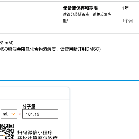
储备液保存和期限
1年
建议分装储备液，避免反复冻
1个月
融！
22 mM)
5 mM) ；DMSO吸湿会降低化合物溶解度，请使用新开封DMSO)
分子量
×