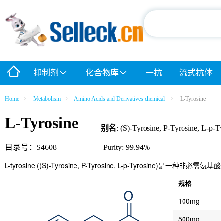
抑制剂
化合物库
一抗
流式抗体
Home
Metabolism
Amino Acids and Derivatives chemical
L-Tyrosine
L-Tyrosine
别名
: (S)-Tyrosine, P-Tyrosine, L-p-T
目录号：S4608
Purity: 99.94%
L-tyrosine ((S)-Tyrosine, P-Tyrosine, L-p-Tyrosin
规格
100mg
500mg