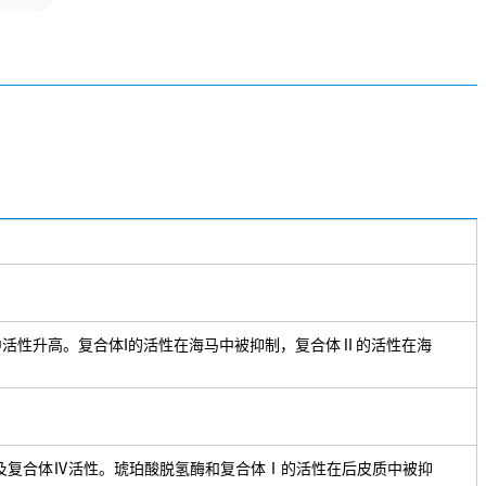
脏中活性升高。复合体I的活性在海马中被抑制，复合体Ⅱ的活性在海
Ⅲ以及复合体Ⅳ活性。琥珀酸脱氢酶和复合体Ⅰ的活性在后皮质中被抑