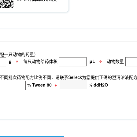
配一只动物的药量）
g
每只动物给药体积
μL
动物数量
同批次药物配方比例不同，请联系Selleck为您提供正确的澄清溶液配
%
Tween 80
+
%
ddH2O