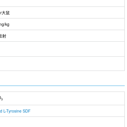
ar大鼠
mg/kg
注射
O
3
d L-Tyrosine SDF