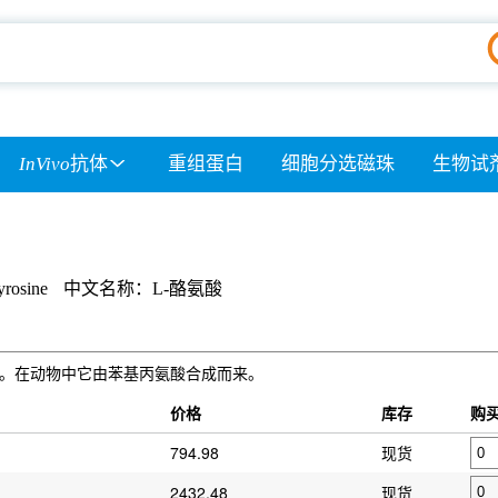
InVivo
抗体
重组蛋白
细胞分选磁珠
生物试
yrosine
中文名称：L-酪氨酸
e)是一种非必需氨基酸。在动物中它由苯基丙氨酸合成而来。
价格
库存
购
794.98
现货
2432.48
现货