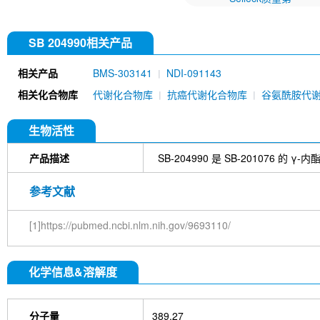
SB 204990相关产品
相关产品
BMS-303141
NDI-091143
相关化合物库
代谢化合物库
抗癌代谢化合物库
谷氨酰胺代
生物活性
产品描述
SB-204990 是 SB-201076 的 γ
参考文献
[1]https://pubmed.ncbi.nlm.nih.gov/9693110/
化学信息&溶解度
分子量
389.27