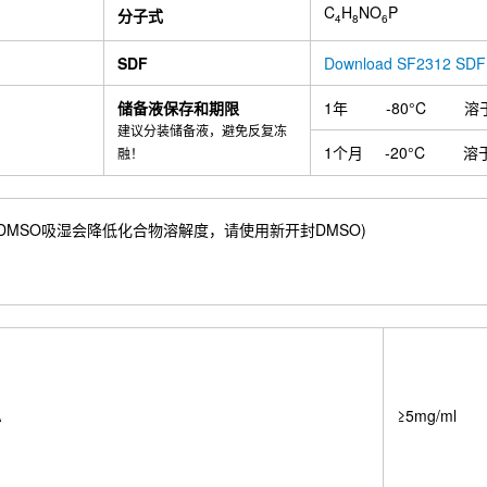
C
H
NO
P
分子式
4
8
6
SDF
Download SF2312 SDF
储备液保存和期限
1年
-80°C
溶
建议分装储备液，避免反复冻
1个月
-20°C
溶
融！
88 mM) ；DMSO吸湿会降低化合物溶解度，请使用新开封DMSO)
A
≥5mg/ml