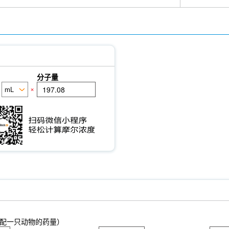
分子量
×
配一只动物的药量）