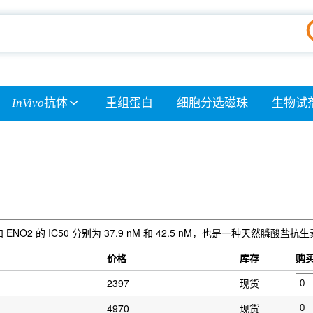
InVivo
抗体
重组蛋白
细胞分选磁珠
生物试
 ENO2 的 IC50 分别为 37.9 nM 和 42.5 nM，也是一种天然膦
）
价格
库存
购
2397
现货
4970
现货