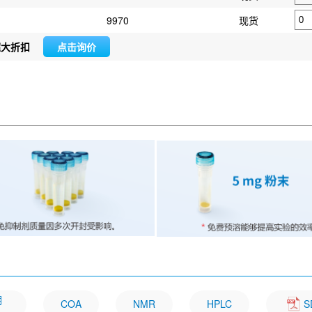
9970
现货
超大折扣
点击询价
明
COA
NMR
HPLC
S