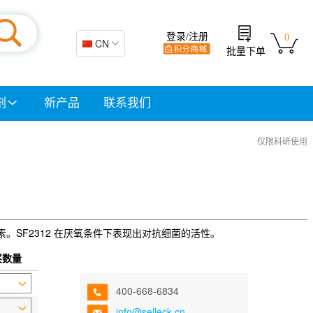
登录/注册
0
🇨🇳 CN
批量下单
剂
新产品
联系我们
仅限科研使用
酸盐抗生素。SF2312 在厌氧条件下表现出对抗细菌的活性。
买数量
400-668-6834
info@selleck.cn