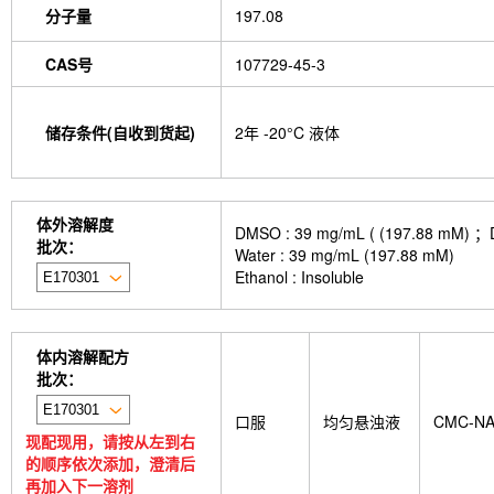
分子量
197.08
CAS号
107729-45-3
储存条件(自收到货起)
2年 -20°C 液体
体外溶解度
DMSO : 39 mg/mL ( (197.
批次：
Water : 39 mg/mL (197.88 mM)
Ethanol : Insoluble
体内溶解配方
批次：
口服
均匀悬浊液
CMC-N
现配现用，请按从左到右
的顺序依次添加，澄清后
再加入下一溶剂