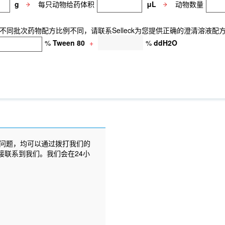
g
每只动物给药体积
μL
动物数量
同批次药物配方比例不同，请联系Selleck为您提供正确的澄清溶液配
%
Tween 80
+
%
ddH2O
问题，均可以通过拨打我们的
接联系到我们。我们会在24小