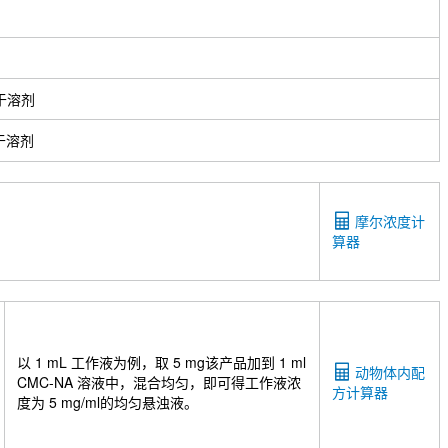
于溶剂
于溶剂
摩尔浓度计
算器
以 1 mL 工作液为例，取 5 mg该产品加到 1 ml
动物体内配
CMC-NA 溶液中，混合均匀，即可得工作液浓
方计算器
度为 5 mg/ml的均匀悬浊液。