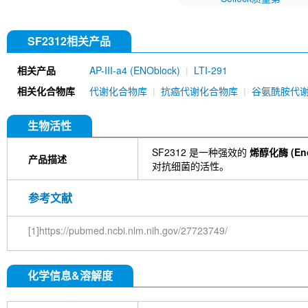
SF2312相关产品
相关产品
AP-III-a4 (ENOblock)
LTI-291
相关化合物库
代谢化合物库
抗癌代谢化合物库
谷氨酰胺代
生物活性
SF2312 是一种强效的
烯醇化酶 (Eno
产品描述
对抗细菌的活性。
参考文献
[1]https://pubmed.ncbi.nlm.nih.gov/27723749/
化学信息&溶解度