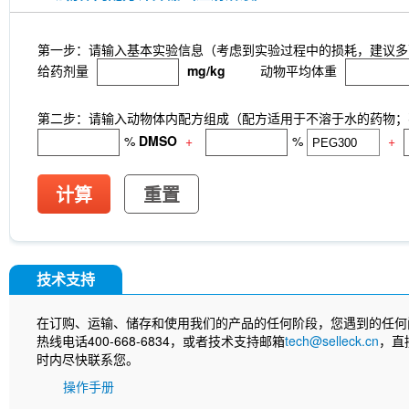
第一步：请输入基本实验信息（考虑到实验过程中的损耗，建议多
给药剂量
mg/kg
动物平均体重
第二步：请输入动物体内配方组成（配方适用于不溶于水的药物；不
%
DMSO
+
%
+
计算
重置
技术支持
在订购、运输、储存和使用我们的产品的任何阶段，您遇到的任何
热线电话400-668-6834，或者技术支持邮箱
tech@selleck.cn
，直
时内尽快联系您。
操作手册