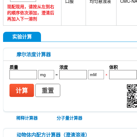
口服
均匀悬浊液
CMC-N
现配现用，请按从左到右
的顺序依次添加，澄清后
再加入下一溶剂
实验计算
摩尔浓度计算器
质量
浓度
体积
=
×
计算
重置
稀释计算器
分子量计算器
动物体内配方计算器（澄清溶液）