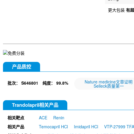
更大包装
有
产品质控
Nature medicine文章证明
批次：
S646801
纯度：
99.8%
Selleck质量第一
Trandolapril相关产品
相关靶点
ACE
Renin
相关产品
Temocapril HCl
Imidapril HCl
VTP-27999 TF