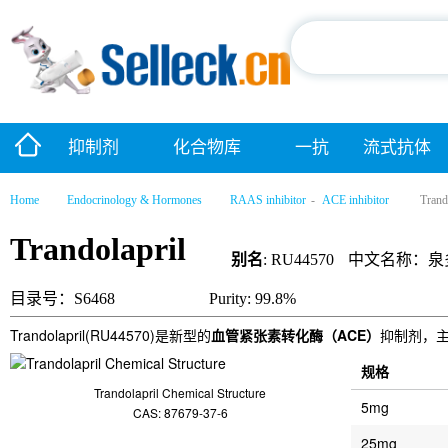
抑制剂
化合物库
一抗
流式抗体
Home
Endocrinology & Hormones
RAAS inhibitor
-
ACE inhibitor
Trand
Trandolapril
别名
: RU44570
中文名称：泉
目录号：S6468
Purity: 99.8%
Trandolapril(RU44570)是新型的
血管紧张素转化酶（ACE）
抑制剂，主要
规格
Trandolapril Chemical Structure
5mg
CAS: 87679-37-6
25mg