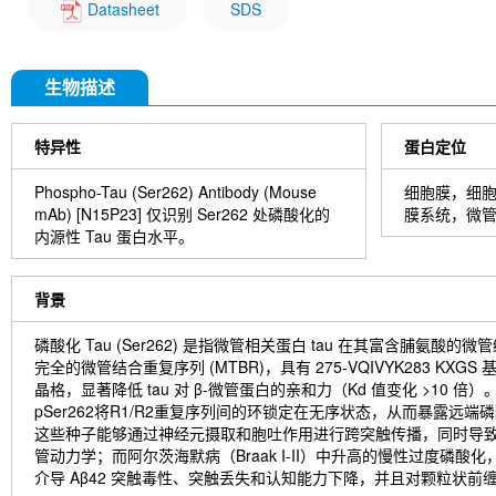
Datasheet
SDS
生物描述
特异性
蛋白定位
Phospho-Tau (Ser262) Antibody (Mouse
细胞膜，细
mAb) [N15P23] 仅识别 Ser262 处磷酸化的
膜系统，微
内源性 Tau 蛋白水平。
背景
磷酸化 Tau (Ser262) 是指微管相关蛋白 tau 在其富含脯氨酸
完全的微管结合重复序列 (MTBR)，具有 275-VQIVYK283 KXG
晶格，显著降低 tau 对 β-微管蛋白的亲和力（Kd 值变化 >1
pSer262将R1/R2重复序列间的环锁定在无序状态，从而暴露远端磷酸化
这些种子能够通过神经元摄取和胞吐作用进行跨突触传播，同时导致ta
管动力学；而阿尔茨海默病（Braak I-II）中升高的慢性过度磷酸化
介导 Aβ42 突触毒性、突触丢失和认知能力下降，并且对颗粒状前