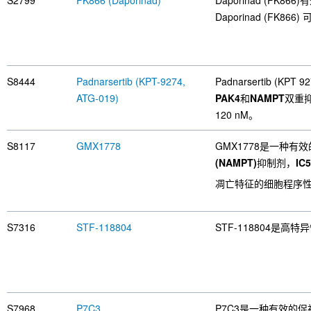
S2799
FK866 (Daporinad)
Daporinad (FK
Daporinad (FK8
S8444
Padnarsertib (KPT-9274,
Padnarsertib 
ATG-019)
PAK4
和
NAMPT
双重抑
120 nM。
S8117
GMX1778
GMX1778是一种有
(NAMPT)
抑制剂，
IC
凋亡特征的细胞程序性死
S7316
STF-118804
STF-118804是高特
S7968
P7C3
P7C3是一种有效的