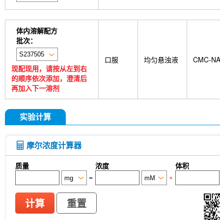
体内溶解配方
批次：
口服
均匀悬浊液
CMC-N
现配现用，请按从左到右
的顺序依次添加，澄清后
再加入下一溶剂
实验计算
摩尔浓度计算器
质量
浓度
体积
=
×
计算
重置