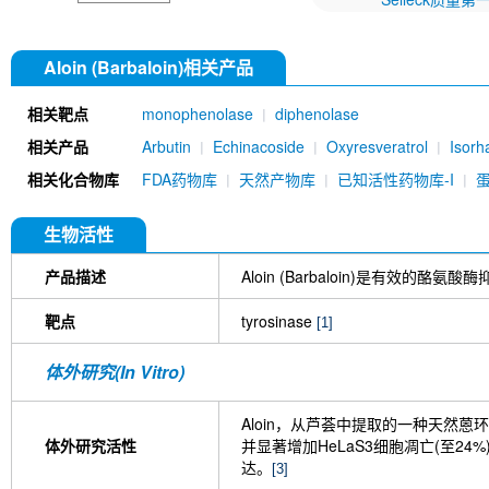
Aloin (Barbaloin)相关产品
相关靶点
monophenolase
diphenolase
相关产品
Arbutin
Echinacoside
Oxyresveratrol
Isorh
相关化合物库
FDA药物库
天然产物库
已知活性药物库-I
生物活性
产品描述
Aloin (Barbaloin)是有效的酪氨
靶点
tyrosinase
[1]
体外研究(In Vitro)
Aloin，从芦荟中提取的一种天然
体外研究活性
并显著增加HeLaS3细胞凋亡(至24%
达。
[3]