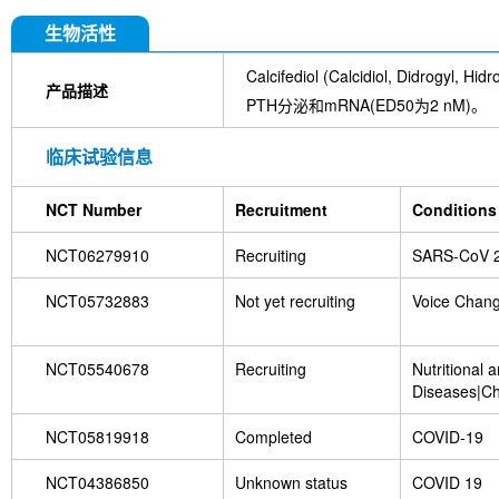
生物活性
Calcifediol (Calcidiol, Didrog
产品描述
PTH分泌和mRNA(ED50为2 nM)。
临床试验信息
NCT Number
Recruitment
Conditions
NCT06279910
Recruiting
SARS-CoV 
NCT05732883
Not yet recruiting
Voice Chan
NCT05540678
Recruiting
Nutritional 
Diseases|Ch
Obesity|Ado
NCT05819918
Completed
COVID-19
NCT04386850
Unknown status
COVID 19