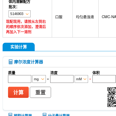
体内溶解配方
批次：
口服
均匀悬浊液
CMC-N
现配现用，请按从左到右
的顺序依次添加，澄清后
再加入下一溶剂
实验计算
摩尔浓度计算器
质量
浓度
体积
=
×
计算
重置
稀释计算器
分子量计算器