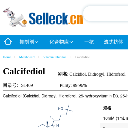
抑制剂
化合物库
一抗
流式抗体
Home
Metabolism
Vitamin inhibitor
Calcifediol
Calcifediol
别名
: Calcidiol, Didrogyl, Hidrofero
目录号：S1469
Purity: 99.96%
Calcifediol (Calcidiol, Didrogyl, Hidroferol, 25-hydroxyvi
规格
10mM (1mL 