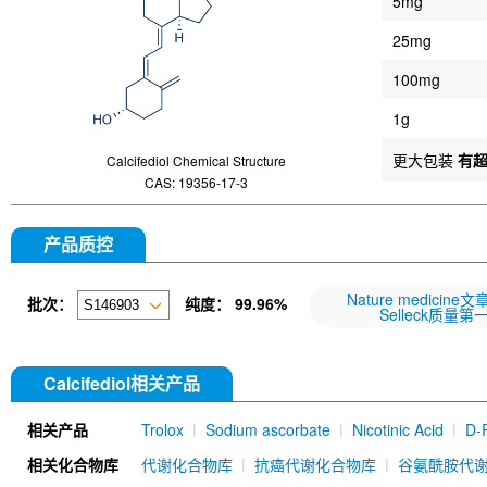
5mg
25mg
100mg
1g
更大包装
有
Calcifediol Chemical Structure
CAS: 19356-17-3
产品质控
Nature medicine
批次：
纯度：
99.96%
Selleck质量第
Calcifediol相关产品
相关产品
Trolox
Sodium ascorbate
Nicotinic Acid
D-
mAb) [E6P4]
Calcium D-Panthotenate
Ergost
相关化合物库
代谢化合物库
抗癌代谢化合物库
谷氨酰胺代