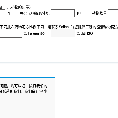
配一只动物的药量）
g
每只动物给药体积
μL
动物数量
同批次药物配方比例不同，请联系Selleck为您提供正确的澄清溶液配
%
Tween 80
+
%
ddH2O
问题，均可以通过拨打我们的
接联系到我们。我们会在24小