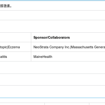
固醇激素。
Sponsor/Collaborators
Atopic|Eczema
NeoStrata Company Inc.|Massachusetts General
titis
MaineHealth