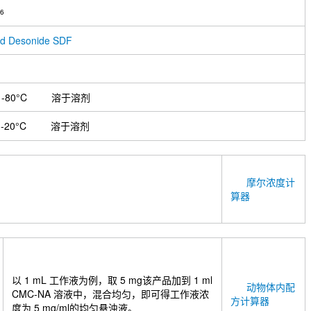
6
d Desonide SDF
-80°C
溶于溶剂
-20°C
溶于溶剂
摩尔浓度计
算器
以 1 mL 工作液为例，取 5 mg该产品加到 1 ml
动物体内配
CMC-NA 溶液中，混合均匀，即可得工作液浓
方计算器
度为 5 mg/ml的均匀悬浊液。