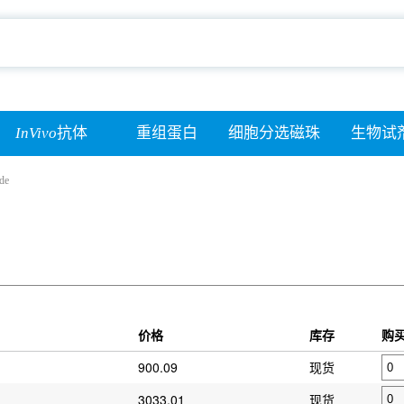
InVivo
抗体
重组蛋白
细胞分选磁珠
生物试
de
价格
库存
购
900.09
现货
3033.01
现货