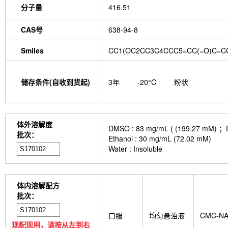
分子量
416.51
CAS号
638-94-8
Smiles
CC1(OC2CC3C4CCC5=CC(=O)C=CC
储存条件(自收到货起)
3年
-20°C
粉状
体外溶解度
DMSO : 83 mg/mL ( (199.
批次：
Ethanol : 30 mg/mL (72.02 mM)
Water : Insoluble
体内溶解配方
批次：
口服
均匀悬浊液
CMC-N
现配现用，请按从左到右