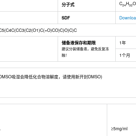
C
H
O
分子式
24
32
SDF
Downloa
5(C4C(CC3(C2(O1)C(=O)CO)C)O)C)C
储备液保存和期限
1年
建议分装储备液，避免反复冻
1个月
融！
27 mM) ；DMSO吸湿会降低化合物溶解度，请使用新开封DMSO)
A
≥5mg/ml