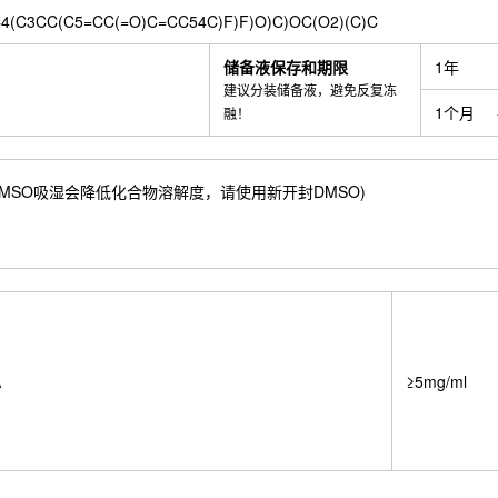
4(C3CC(C5=CC(=O)C=CC54C)F)F)O)C)OC(O2)(C)C
储备液保存和期限
1年
建议分装储备液，避免反复冻
1个月
融！
4 mM) ；DMSO吸湿会降低化合物溶解度，请使用新开封DMSO)
A
≥5mg/ml