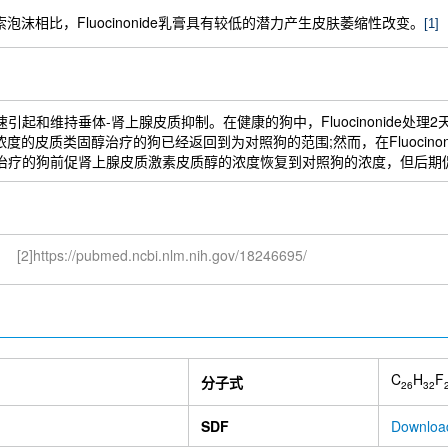
沫相比，Fluocinonide乳膏具有较低的潜力产生皮肤萎缩性改变。
[1]
轻松迅速引起和维持垂体-肾上腺皮质抑制。在健康的狗中，Fluocinonide
iACTH浓度的皮质类固醇治疗的狗已经返回到为对照狗的范围;然而，在Fluo
皮质类固醇治疗的狗前促肾上腺皮质激素皮质醇的浓度恢复到对照狗的浓度，但
[2]https://pubmed.ncbi.nlm.nih.gov/18246695/
C
H
F
分子式
26
32
SDF
Downloa