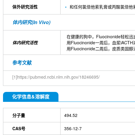
体外研究活性
和任何氯倍他索乳膏或丙酸氯倍他索泡
体内研究(In Vivo)
在健康的狗中，Fluocinonide
体内研究活性
用Fluocinonide一周后，血浆
用Fluocinonide二周后，
参考文献
[1]https://pubmed.ncbi.nlm.nih.gov/18246695/
化学信息&溶解度
分子量
494.52
CAS号
356-12-7