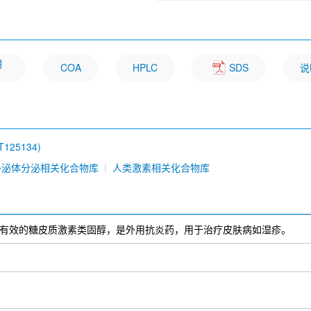
明
COA
HPLC
SDS
说
RT125134)
外泌体分泌相关化合物库
人类激素相关化合物库
c 101791) 是有效的糖皮质激素类固醇，是外用抗炎药，用于治疗皮肤病如湿疹。