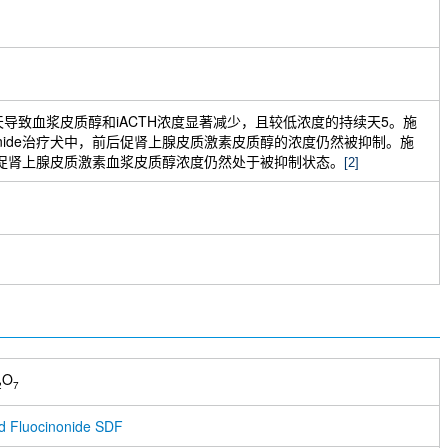
处理2天导致血浆皮质醇和iACTH浓度显著减少，且较低浓度的持续天5。施
cinonide治疗犬中，前后促肾上腺皮质激素皮质醇的浓度仍然被抑制。施
后期促肾上腺皮质激素血浆皮质醇浓度仍然处于被抑制状态。
[2]
O
2
7
d Fluocinonide SDF