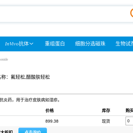
InVivo
抗体
重组蛋白
细胞分选磁珠
生物试
nonide
名称：氟轻松,醋酸肤轻松
醇，是外用抗炎药，用于治疗皮肤病如湿疹。
价格
库存
购
899.38
现货
超大折扣
点击询价