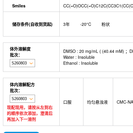
Smiles
CC(=O)OCC(=O)C12C(CC3C1(CC(C
储存条件(自收到货起)
3年
-20°C
粉状
体外溶解度
DMSO : 20 mg/mL ( (40.4
批次：
Water : Insoluble
Ethanol : Insoluble
体内溶解配方
批次：
口服
均匀悬浊液
CMC-N
现配现用，请按从左到右
的顺序依次添加，澄清后
再加入下一溶剂