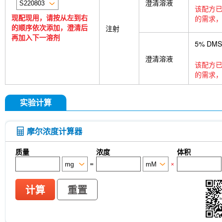
澄清溶液
该配方已
现配现用，请按从左到右
的需求，
的顺序依次添加，澄清后
注射
再加入下一溶剂
5% DM
澄清溶液
该配方已
的需求，
实验计算
摩尔浓度计算器
质量
浓度
体积
=
×
计算
重置