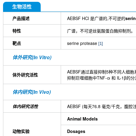
生物活性
产品描述
AEBSF HCl 是广谱的,不可逆的
seri
特性
广谱，不可逆丝氨酸蛋白酶抑制剂。
靶点
serine protease
[1]
体外研究(In Vitro)
AEBSF通过直接抑制5种不同人细
体外研究活性
抑制巨噬细胞中TNF-α 和 IL-1β的
体内研究(In Vivo)
体内研究活性
AEBSF (每天76.8 毫克/千克
Animal Models
动物实验
Dosages