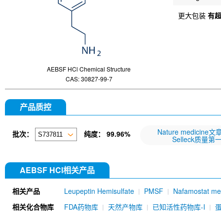
更大包装
有
AEBSF HCl Chemical Structure
CAS: 30827-99-7
产品质控
Nature medicine
批次：
纯度：
99.96%
Selleck质量第
AEBSF HCl相关产品
相关产品
Leupeptin Hemisulfate
PMSF
Nafamostat mes
371804 HCl
相关化合物库
FDA药物库
天然产物库
已知活性药物库-I